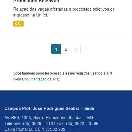
Processos Seletivos
Relação das vagas ofertadas e processos seletivos de
ingresso na Unifei.
CSV
1
2
»
Você também pode ter acesso a esses registros usando a
API
(veja
Documentação da API
).
Campus Prof. José Rodrigues Seabra – Sede
Av. BPS, 1303, Bairro Pinheirinho, Itajubá – MG
Telefone: (35) 3629 – 1101 Fax: (35) 3622 – 3596
Caixa Postal 50 CEP: 37500 903