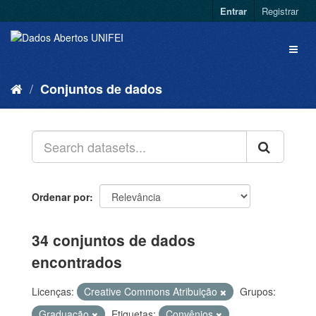
Entrar
Registrar
Conjuntos de dados
Ordenar por
34 conjuntos de dados
encontrados
Licenças:
Creative Commons Atribuição
Grupos:
Graduação
Etiquetas:
Convênios