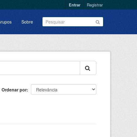
Entrar
Registrar
rupos
Sobre
Ordenar por