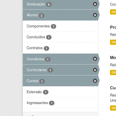
Graduação
Con
6
CS
Alunos
2
Componentes
1
Pr
Rel
Concluídos
1
CS
Contratos
1
Mo
Convênios
1
Rel
Curriculares
1
CS
Cursos
1
Cu
Extensão
1
Rel
Uni
Ingressantes
1
CS