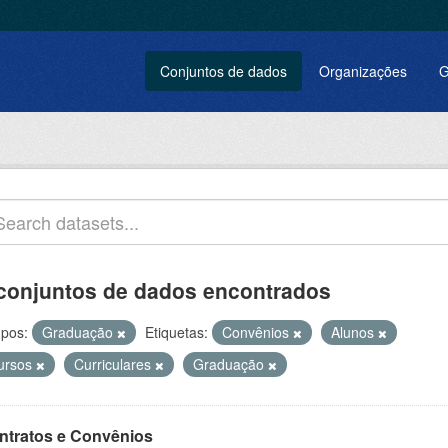
Conjuntos de dados
Organizações
G
conjuntos de dados encontrados
pos:
Graduação
Etiquetas:
Convênios
Alunos
ursos
Curriculares
Graduação
ntratos e Convênios