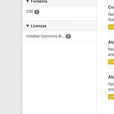
Formatos
Co
CSV
7
Rel
Aca
Licenças
CS
Creative Commons At...
7
Al
Rel
ano
CS
Al
Rel
ano
CS