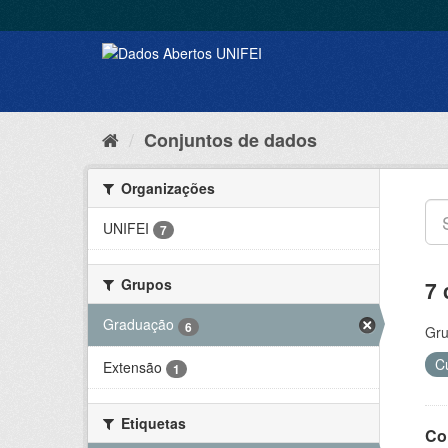
Conjuntos de dados
Organizações
UNIFEI
7
Grupos
7 
Graduação
6
Gru
C
Extensão
1
Etiquetas
Co