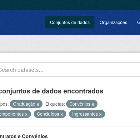
Conjuntos de dados
Organizações
G
conjuntos de dados encontrados
pos:
Graduação
Etiquetas:
Convênios
omponentes
Concluídos
Ingressantes
ntratos e Convênios