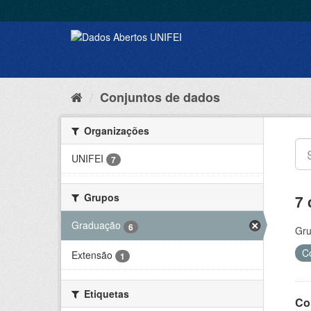
Conjuntos de dados
Organizações
UNIFEI
7
Grupos
7 
Graduação
6
Gru
C
Extensão
1
Etiquetas
Co