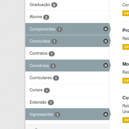
Graduação
Con
6
CS
Alunos
2
Componentes
1
Pr
Rel
Concluídos
1
CS
Contratos
1
Mo
Convênios
1
Rel
Curriculares
1
CS
Cursos
1
Cu
Extensão
1
Rel
Uni
Ingressantes
1
CS