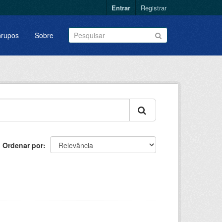
Entrar
Registrar
rupos
Sobre
Ordenar por