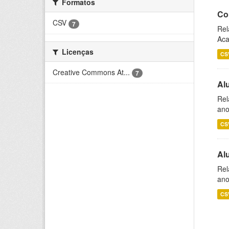
Formatos
Co
CSV
7
Rel
Aca
Licenças
CS
Creative Commons At...
7
Al
Rel
ano
CS
Al
Rel
ano
CS