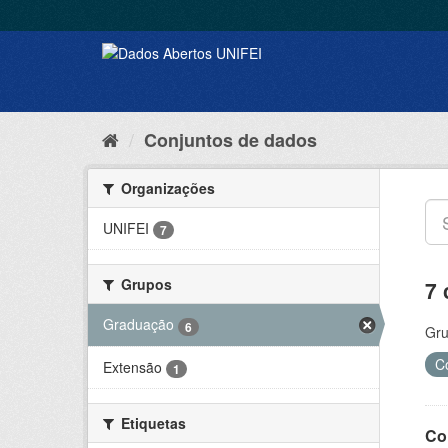
Conjuntos de dados
Organizações
UNIFEI
7
Grupos
7 
Graduação
6
Gru
C
Extensão
1
Etiquetas
Co