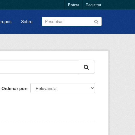
Entrar
Registrar
rupos
Sobre
Ordenar por