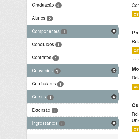
Graduação
Con
6
CS
Alunos
2
Componentes
1
Pr
Rel
Concluídos
1
CS
Contratos
1
Mo
Convênios
1
Rel
Curriculares
1
CS
Cursos
1
Cu
Extensão
1
Rel
Uni
Ingressantes
1
CS