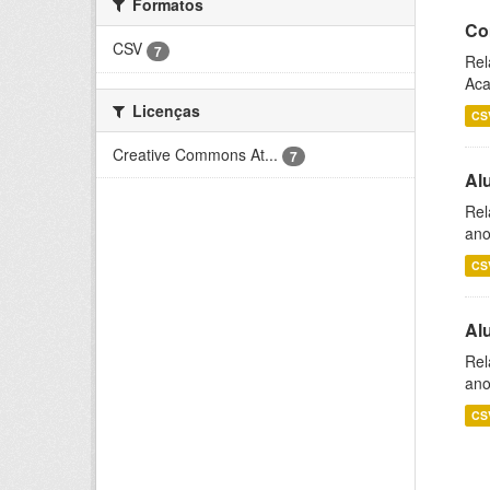
Formatos
Co
CSV
7
Rel
Aca
Licenças
CS
Creative Commons At...
7
Al
Rel
ano
CS
Al
Rel
ano
CS