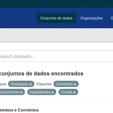
Conjuntos de dados
Organizações
G
conjuntos de dados encontrados
pos:
Graduação
Etiquetas:
Convênios
omponentes
Ingressantes
Cursos
ntratos e Convênios