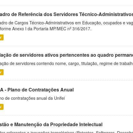
adro de Referência dos Servidores Técnico-Administrati
dro de Cargos Técnico-Administrativos em Educação, ocupados e vagos 
forme Anexo I da Portaria MP/MEC nº 316/2017.
V
lação de servidores ativos pertencentes ao quadro permane
ação de servidores contendo nome, cargo, titulação, regime de trabal
V
A - Plano de Contratações Anual
no de contratações anual da Unifei
V
stão e Manutenção da Propriedade Intelectual
os referentes a inovações tecnológicas (Patentes, Softwares, Desenho