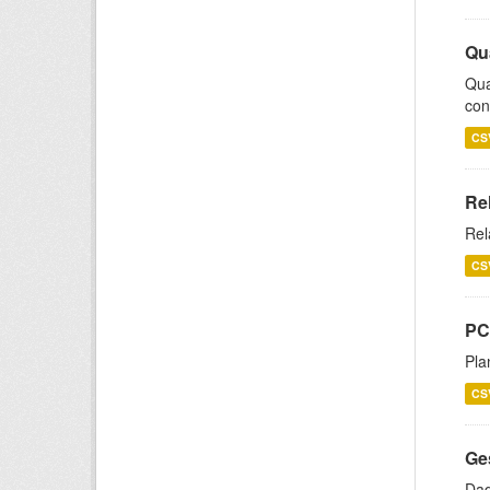
Qu
Qua
con
CS
Re
Rel
CS
PC
Pla
CS
Ge
Dad