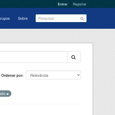
Entrar
Registrar
rupos
Sobre
Ordenar por
vado