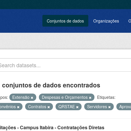
Conjuntos de dados
Organizações
G
 conjuntos de dados encontrados
pos:
Extensão
Despesas e Orçamentos
Etiquetas:
onvênios
Contratos
QRSTAE
Servidores
Apro
itações - Campus Itabira - Contratações Diretas