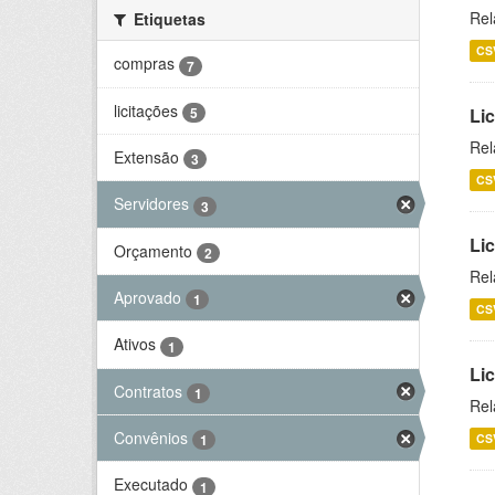
Rel
Etiquetas
CS
compras
7
licitações
5
Lic
Rel
Extensão
3
CS
Servidores
3
Lic
Orçamento
2
Rel
Aprovado
1
CS
Ativos
1
Li
Contratos
1
Rel
Convênios
CS
1
Executado
1