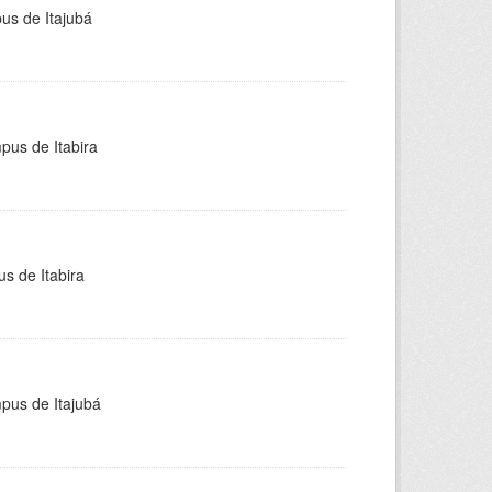
pus de Itajubá
pus de Itabira
s de Itabira
mpus de Itajubá