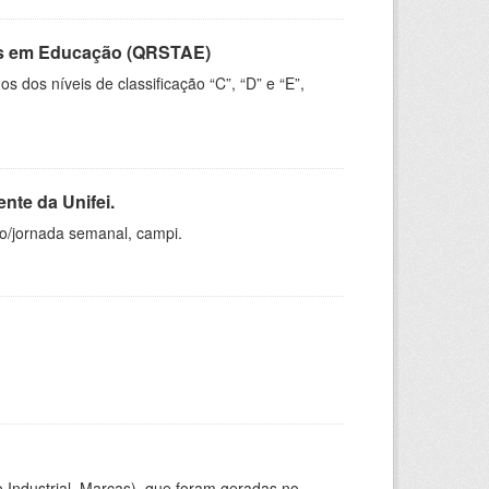
vos em Educação (QRSTAE)
dos níveis de classificação “C”, “D” e “E”,
nte da Unifei.
ho/jornada semanal, campi.
 Industrial, Marcas), que foram geradas no