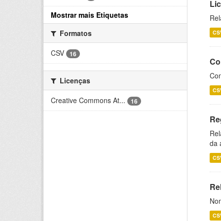
Li
Mostrar mais Etiquetas
Rel
Formatos
CS
CSV
16
Co
Con
Licenças
CS
Creative Commons At...
16
Re
Rel
da 
CS
Rel
Nom
CS