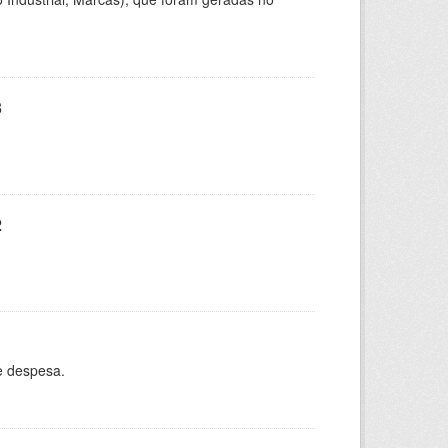
3
2
e despesa.