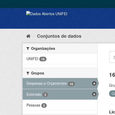
Conjuntos de dados
Organizações
UNIFEI
16
Grupos
16
Despesas e Orçamentos
10
Gru
C
Extensão
3
Pessoas
3
Lic