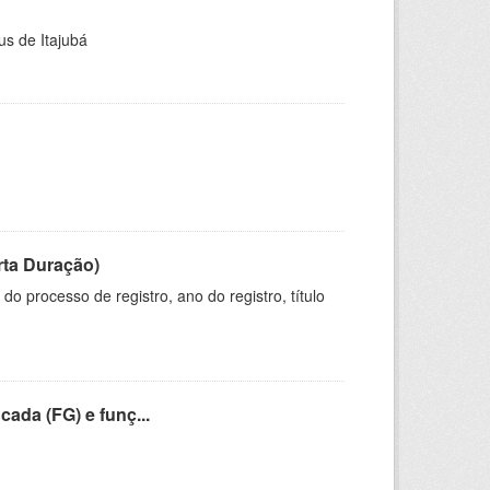
us de Itajubá
rta Duração)
o processo de registro, ano do registro, título
cada (FG) e funç...