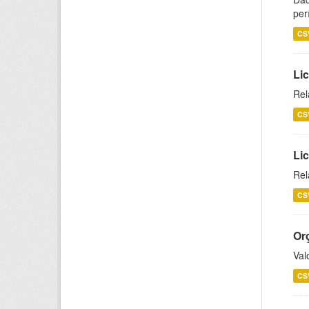
per
CS
Lic
Rel
CS
Lic
Rel
CS
Or
Val
CS