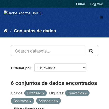
Entrar
Registrar
Conjuntos de dados
Ordenar por
6 conjuntos de dados encontrados
Grupos:
Extensão
Etiquetas:
Convênios
Contratos
Servidores
Filtrar Resultados