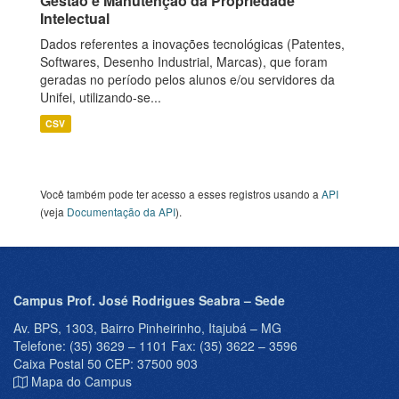
Gestão e Manutenção da Propriedade
Intelectual
Dados referentes a inovações tecnológicas (Patentes,
Softwares, Desenho Industrial, Marcas), que foram
geradas no período pelos alunos e/ou servidores da
Unifei, utilizando-se...
CSV
Você também pode ter acesso a esses registros usando a
API
(veja
Documentação da API
).
Campus Prof. José Rodrigues Seabra – Sede
Av. BPS, 1303, Bairro Pinheirinho, Itajubá – MG
Telefone: (35) 3629 – 1101 Fax: (35) 3622 – 3596
Caixa Postal 50 CEP: 37500 903
Mapa do Campus