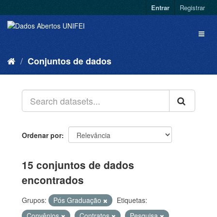
Entrar
Registrar
Conjuntos de dados
Ordenar por
15 conjuntos de dados
encontrados
Grupos:
Pós Graduação
Etiquetas:
Convênios
Contratos
Pesquisa