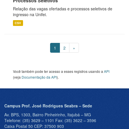
Processos Seletivos
Relação das vagas ofertadas e processos seletivos de
ingresso na Unifei.
CSV
1
2
»
Você também pode ter acesso a esses registros usando a
API
(veja
Documentação da API
).
Campus Prof. José Rodrigues Seabra – Sede
Av. BPS, 1303, Bairro Pinheirinho, Itajubá – MG
Telefone: (35) 3629 – 1101 Fax: (35) 3622 – 3596
Caixa Postal 50 CEP: 37500 903