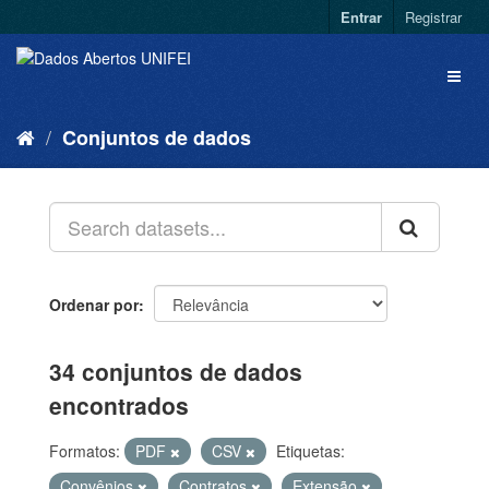
Entrar
Registrar
Conjuntos de dados
Ordenar por
34 conjuntos de dados
encontrados
Formatos:
PDF
CSV
Etiquetas:
Convênios
Contratos
Extensão