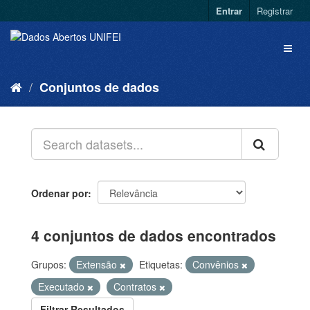
Entrar
Registrar
Conjuntos de dados
Ordenar por
4 conjuntos de dados encontrados
Grupos:
Extensão
Etiquetas:
Convênios
Executado
Contratos
Filtrar Resultados