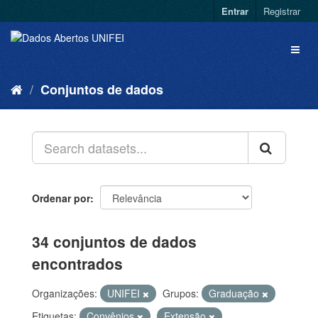
Entrar
Registrar
Conjuntos de dados
Ordenar por
34 conjuntos de dados
encontrados
Organizações:
UNIFEI
Grupos:
Graduação
Etiquetas:
Convênios
Extensão