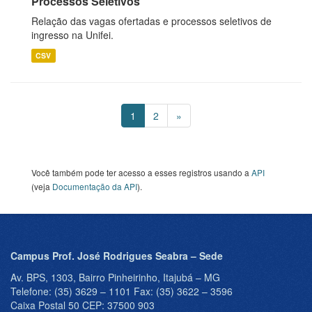
Processos Seletivos
Relação das vagas ofertadas e processos seletivos de
ingresso na Unifei.
CSV
1
2
»
Você também pode ter acesso a esses registros usando a
API
(veja
Documentação da API
).
Campus Prof. José Rodrigues Seabra – Sede
Av. BPS, 1303, Bairro Pinheirinho, Itajubá – MG
Telefone: (35) 3629 – 1101 Fax: (35) 3622 – 3596
Caixa Postal 50 CEP: 37500 903