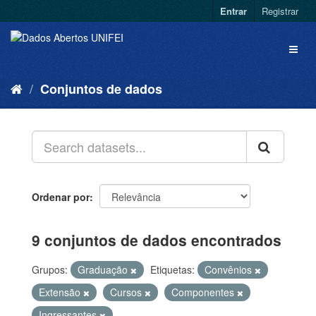
Entrar
Registrar
Conjuntos de dados
Ordenar por
9 conjuntos de dados encontrados
Grupos:
Graduação
Etiquetas:
Convênios
Extensão
Cursos
Componentes
Ingressantes