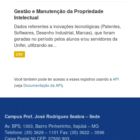
Gestão e Manutenção da Propriedade
Intelectual
Dados referentes a inovações tecnológicas (Patentes,
Softwares, Desenho Industrial, Marcas), que foram
geradas no período pelos alunos e/ou servidores da
Unifei, utilizando-se...
CSV
Você também pode ter acesso a esses registros usando a
API
(veja
Documentação da API
).
Campus Prof. José Rodrigues Seabra – Sede
Av. BPS, 1303, Bairro Pinheirinho, Itajubá – MG
Telefone: (35) 3629 – 1101 Fax: (35) 3622 – 3596
Caixa Postal 50 CEP: 37500 903