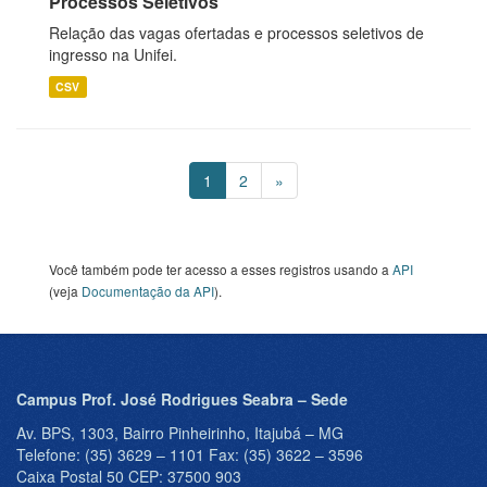
Processos Seletivos
Relação das vagas ofertadas e processos seletivos de
ingresso na Unifei.
CSV
1
2
»
Você também pode ter acesso a esses registros usando a
API
(veja
Documentação da API
).
Campus Prof. José Rodrigues Seabra – Sede
Av. BPS, 1303, Bairro Pinheirinho, Itajubá – MG
Telefone: (35) 3629 – 1101 Fax: (35) 3622 – 3596
Caixa Postal 50 CEP: 37500 903