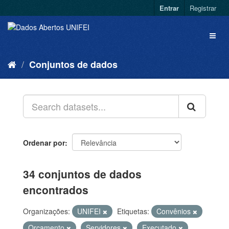
Entrar
Registrar
Conjuntos de dados
Ordenar por
34 conjuntos de dados
encontrados
Organizações:
UNIFEI
Etiquetas:
Convênios
Orçamento
Servidores
Executado