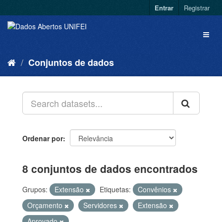
Entrar
Registrar
Conjuntos de dados
Ordenar por
8 conjuntos de dados encontrados
Grupos:
Extensão
Etiquetas:
Convênios
Orçamento
Servidores
Extensão
Aprovado