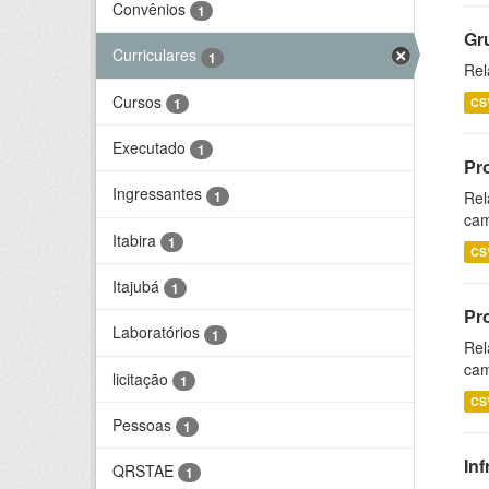
Convênios
1
Gr
Curriculares
1
Rel
Cursos
1
CS
Executado
1
Pr
Ingressantes
1
Rel
cam
Itabira
1
CS
Itajubá
1
Pr
Laboratórios
1
Rel
cam
licitação
1
CS
Pessoas
1
Inf
QRSTAE
1