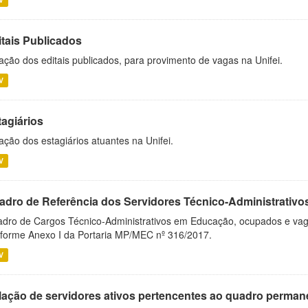
itais Publicados
ação dos editais publicados, para provimento de vagas na Unifei.
V
tagiários
ação dos estagiários atuantes na Unifei.
V
adro de Referência dos Servidores Técnico-Administrati
dro de Cargos Técnico-Administrativos em Educação, ocupados e vagos 
forme Anexo I da Portaria MP/MEC nº 316/2017.
V
lação de servidores ativos pertencentes ao quadro permane