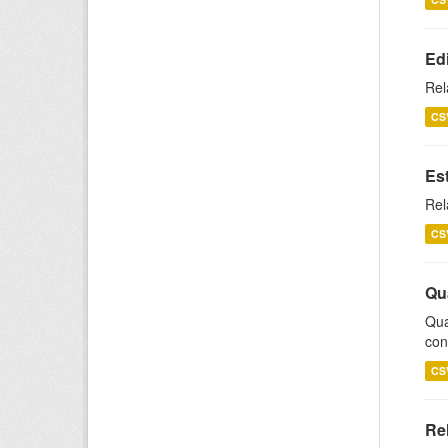
Ed
Rel
CS
Es
Rel
CS
Qu
Qua
con
CS
Re