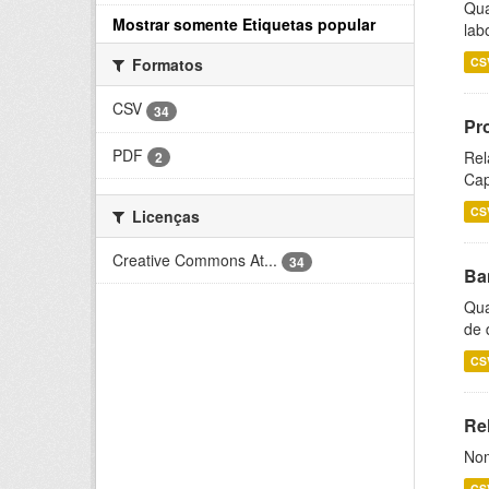
Qua
Mostrar somente Etiquetas popular
lab
CS
Formatos
CSV
34
Pr
PDF
Rel
2
Cap
CS
Licenças
Creative Commons At...
34
Ba
Qua
de 
CS
Rel
Nom
CS