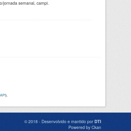
ho/jornada semanal, campi.
API
).
© 2018 - Desenvolvido e mantido por
DTI
Powered by Ckan