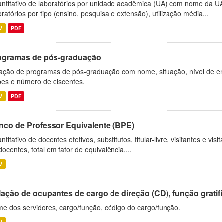
ntitativo de laboratórios por unidade acadêmica (UA) com nome da U
oratórios por tipo (ensino, pesquisa e extensão), utilização média...
V
PDF
ogramas de pós-graduação
ação de programas de pós-graduação com nome, situação, nível de ens
es e número de discentes.
V
PDF
nco de Professor Equivalente (BPE)
ntitativo de docentes efetivos, substitutos, titular-livre, visitantes e vi
docentes, total em fator de equivalência,...
V
ação de ocupantes de cargo de direção (CD), função gratifi
e dos servidores, cargo/função, código do cargo/função.
V