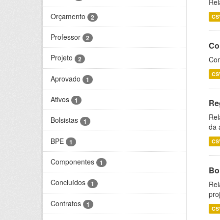
Rel
Orçamento
2
CS
Professor
2
Co
Projeto
2
Con
CS
Aprovado
1
Ativos
1
Re
Rel
Bolsistas
1
da 
BPE
1
CS
Componentes
1
Bol
Concluídos
1
Rel
pro
Contratos
1
CS