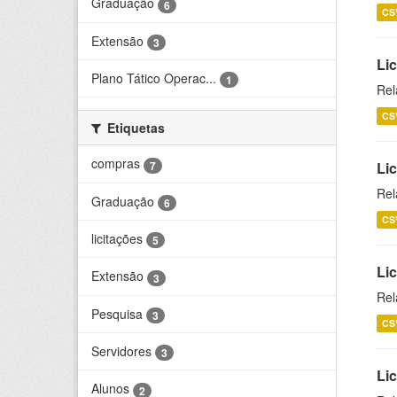
Graduação
6
CS
Extensão
3
Lic
Plano Tático Operac...
1
Rel
CS
Etiquetas
compras
7
Lic
Rel
Graduação
6
CS
licitações
5
Li
Extensão
3
Rel
Pesquisa
3
CS
Servidores
3
Li
Alunos
2