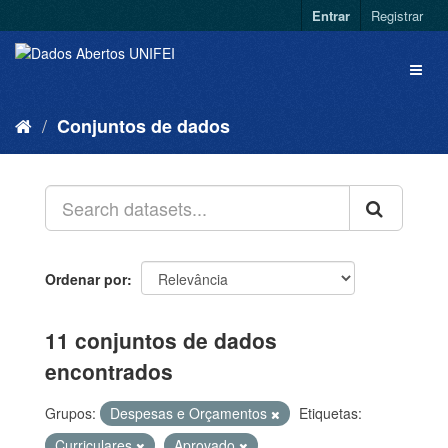
Entrar
Registrar
Conjuntos de dados
Ordenar por
11 conjuntos de dados
encontrados
Grupos:
Despesas e Orçamentos
Etiquetas:
Curriculares
Aprovado