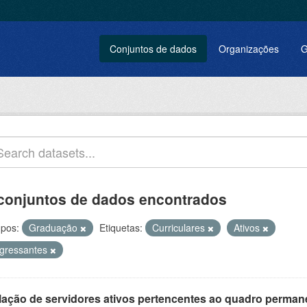
Conjuntos de dados
Organizações
G
conjuntos de dados encontrados
pos:
Graduação
Etiquetas:
Curriculares
Ativos
ngressantes
lação de servidores ativos pertencentes ao quadro permane