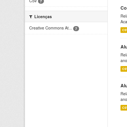
CSV
7
Co
Rel
Licenças
Aca
Creative Commons At...
7
CS
Al
Rel
ano
CS
Al
Rel
ano
CS