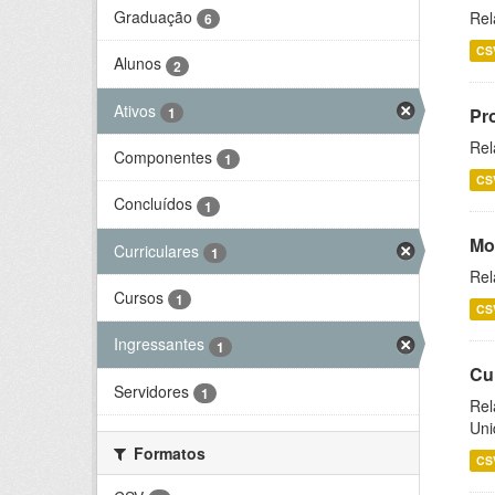
Graduação
Rel
6
CS
Alunos
2
Ativos
1
Pr
Rel
Componentes
1
CS
Concluídos
1
Mo
Curriculares
1
Rel
Cursos
1
CS
Ingressantes
1
Cu
Servidores
1
Rel
Uni
Formatos
CS