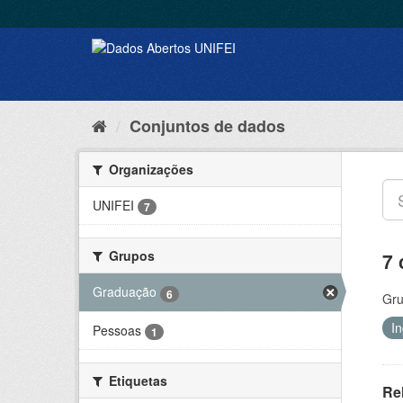
Conjuntos de dados
Organizações
UNIFEI
7
Grupos
7 
Graduação
6
Gru
I
Pessoas
1
Etiquetas
Re