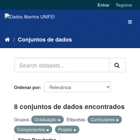
Entrar
Registrar
Conjuntos de dados
Ordenar por
8 conjuntos de dados encontrados
Grupos:
Graduação
Etiquetas:
Curriculares
Componentes
Projeto
Filtrar Resultados