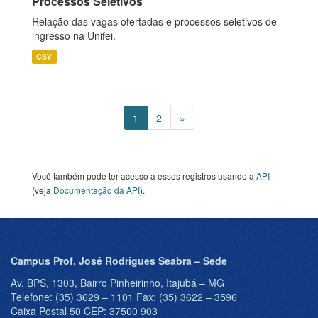
Processos Seletivos
Relação das vagas ofertadas e processos seletivos de
ingresso na Unifei.
CSV
1
2
»
Você também pode ter acesso a esses registros usando a
API
(veja
Documentação da API
).
Campus Prof. José Rodrigues Seabra – Sede
Av. BPS, 1303, Bairro Pinheirinho, Itajubá – MG
Telefone: (35) 3629 – 1101 Fax: (35) 3622 – 3596
Caixa Postal 50 CEP: 37500 903