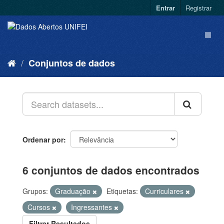
Entrar
Registrar
Conjuntos de dados
Ordenar por
6 conjuntos de dados encontrados
Grupos:
Graduação
Etiquetas:
Curriculares
Cursos
Ingressantes
Filtrar Resultados