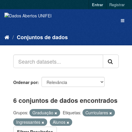
Entrar
Registrar
Conjuntos de dados
Ordenar por
6 conjuntos de dados encontrados
Grupos:
Graduação
Etiquetas:
Curriculares
Ingressantes
Alunos
Filtrar Resultados