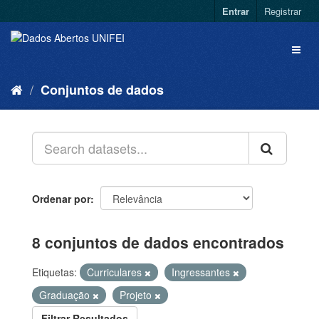
Entrar
Registrar
Conjuntos de dados
Ordenar por
8 conjuntos de dados encontrados
Etiquetas:
Curriculares
Ingressantes
Graduação
Projeto
Filtrar Resultados