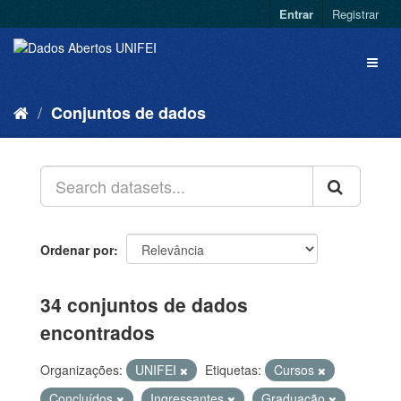
Entrar
Registrar
Conjuntos de dados
Ordenar por
34 conjuntos de dados
encontrados
Organizações:
UNIFEI
Etiquetas:
Cursos
Concluídos
Ingressantes
Graduação