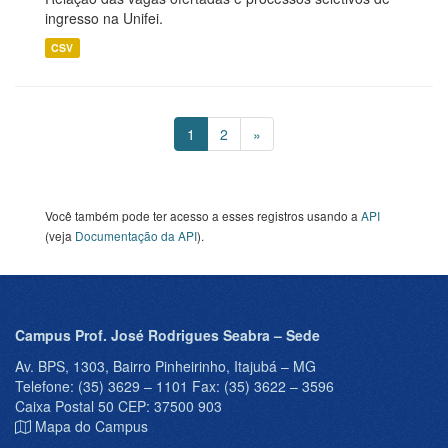
ingresso na Unifei.
CSV
1
2
»
Você também pode ter acesso a esses registros usando a
API
(veja
Documentação da API
).
Campus Prof. José Rodrigues Seabra – Sede
Av. BPS, 1303, Bairro Pinheirinho, Itajubá – MG
Telefone: (35) 3629 – 1101 Fax: (35) 3622 – 3596
Caixa Postal 50 CEP: 37500 903
Mapa do Campus