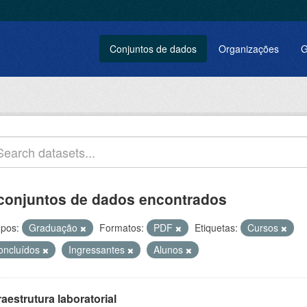
Conjuntos de dados
Organizações
G
conjuntos de dados encontrados
pos:
Graduação
Formatos:
PDF
Etiquetas:
Cursos
oncluídos
Ingressantes
Alunos
raestrutura laboratorial