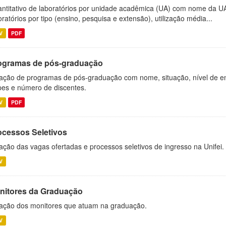
ntitativo de laboratórios por unidade acadêmica (UA) com nome da U
oratórios por tipo (ensino, pesquisa e extensão), utilização média...
V
PDF
ogramas de pós-graduação
ação de programas de pós-graduação com nome, situação, nível de ens
es e número de discentes.
V
PDF
ocessos Seletivos
ação das vagas ofertadas e processos seletivos de ingresso na Unifei.
V
nitores da Graduação
ação dos monitores que atuam na graduação.
V