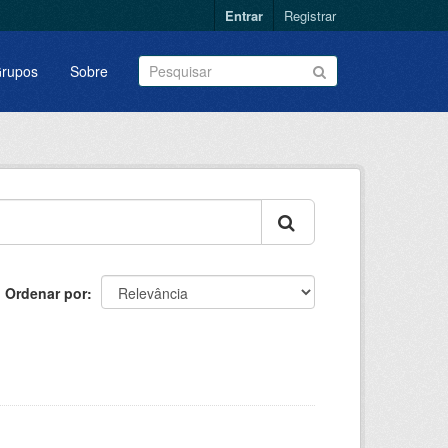
Entrar
Registrar
rupos
Sobre
Ordenar por