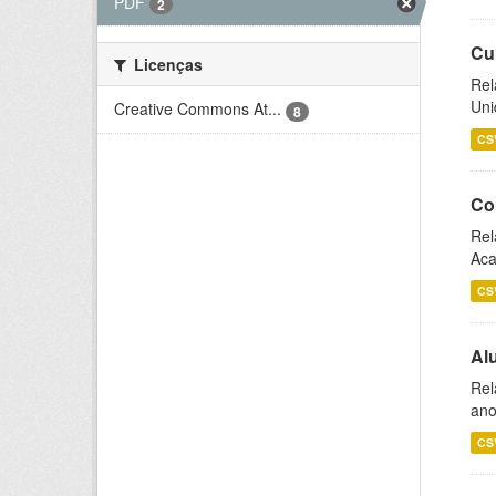
PDF
2
Cu
Licenças
Rel
Uni
Creative Commons At...
8
CS
Co
Rel
Aca
CS
Al
Rel
ano
CS