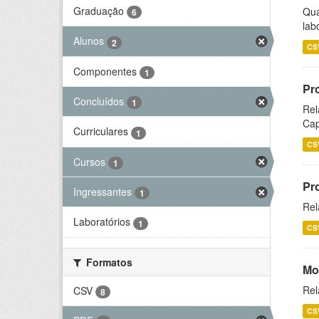
Graduação
Qua
6
lab
Alunos
2
CS
Componentes
1
Pr
Concluídos
1
Rel
Cap
Curriculares
1
CS
Cursos
1
Pr
Ingressantes
1
Rel
Laboratórios
1
CS
Formatos
Mo
Rel
CSV
8
CS