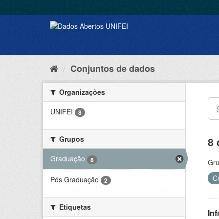
Conjuntos de dados
Organizações
UNIFEI
8
Grupos
8 
Graduação
6
Gru
C
Pós Graduação
2
Etiquetas
Inf