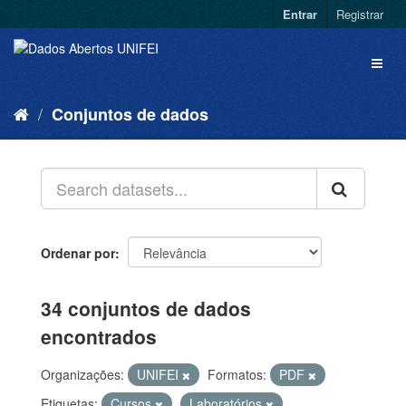
Entrar
Registrar
Conjuntos de dados
Ordenar por
34 conjuntos de dados
encontrados
Organizações:
UNIFEI
Formatos:
PDF
Etiquetas:
Cursos
Laboratórios