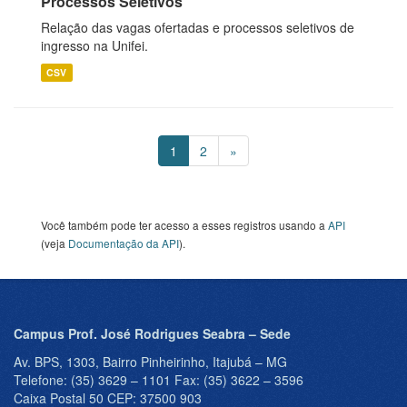
Processos Seletivos
Relação das vagas ofertadas e processos seletivos de
ingresso na Unifei.
CSV
1
2
»
Você também pode ter acesso a esses registros usando a
API
(veja
Documentação da API
).
Campus Prof. José Rodrigues Seabra – Sede
Av. BPS, 1303, Bairro Pinheirinho, Itajubá – MG
Telefone: (35) 3629 – 1101 Fax: (35) 3622 – 3596
Caixa Postal 50 CEP: 37500 903