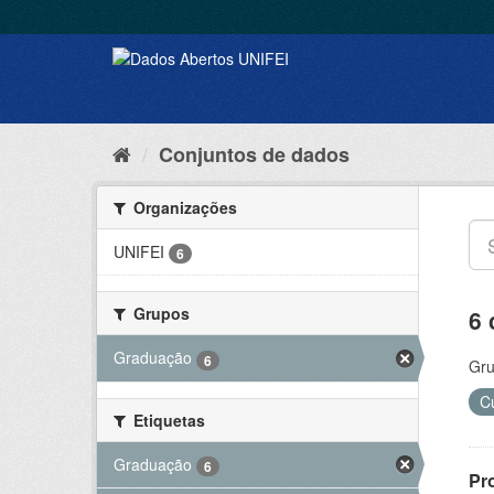
Conjuntos de dados
Organizações
UNIFEI
6
Grupos
6 
Graduação
6
Gru
C
Etiquetas
Graduação
6
Pr