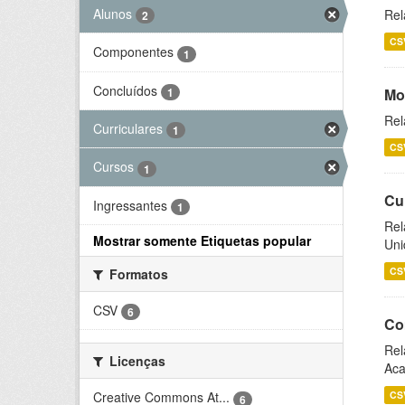
Alunos
Rel
2
CS
Componentes
1
Concluídos
1
Mo
Rel
Curriculares
1
CS
Cursos
1
Cu
Ingressantes
1
Rel
Mostrar somente Etiquetas popular
Uni
CS
Formatos
CSV
6
Co
Rel
Licenças
Aca
CS
Creative Commons At...
6