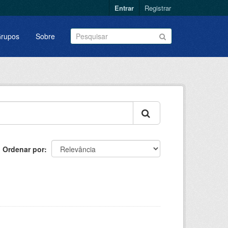
Entrar
Registrar
rupos
Sobre
Ordenar por