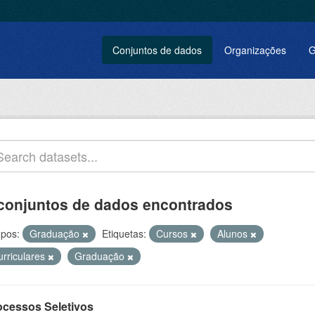
Conjuntos de dados
Organizações
G
conjuntos de dados encontrados
pos:
Graduação
Etiquetas:
Cursos
Alunos
urriculares
Graduação
ocessos Seletivos