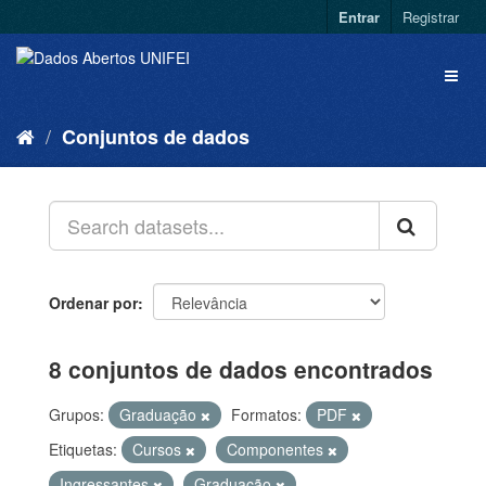
Entrar
Registrar
Conjuntos de dados
Ordenar por
8 conjuntos de dados encontrados
Grupos:
Graduação
Formatos:
PDF
Etiquetas:
Cursos
Componentes
Ingressantes
Graduação