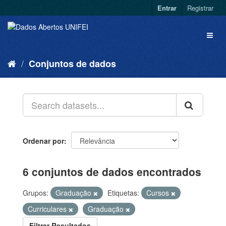
Entrar
Registrar
Conjuntos de dados
Ordenar por
6 conjuntos de dados encontrados
Grupos:
Graduação
Etiquetas:
Cursos
Curriculares
Graduação
Filtrar Resultados