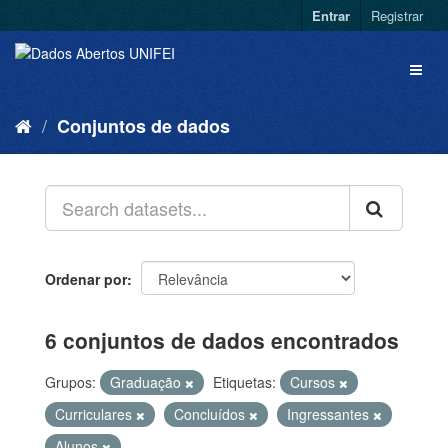
Entrar
Registrar
Conjuntos de dados
Ordenar por
6 conjuntos de dados encontrados
Grupos:
Graduação
Etiquetas:
Cursos
Curriculares
Concluídos
Ingressantes
Alunos