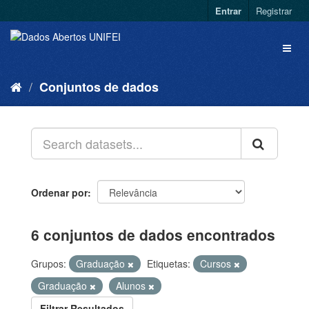
Entrar
Registrar
Conjuntos de dados
Ordenar por
6 conjuntos de dados encontrados
Grupos:
Graduação
Etiquetas:
Cursos
Graduação
Alunos
Filtrar Resultados