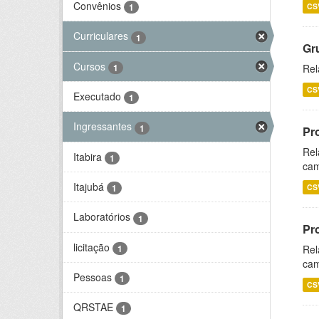
Convênios
CS
1
Curriculares
1
Gr
Cursos
1
Rel
CS
Executado
1
Ingressantes
1
Pr
Rel
Itabira
1
cam
Itajubá
CS
1
Laboratórios
1
Pr
licitação
1
Rel
cam
Pessoas
1
CS
QRSTAE
1