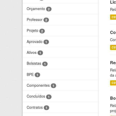
Li
Orçamento
2
Rel
CS
Professor
2
Projeto
2
Co
Con
Aprovado
1
CS
Ativos
1
Re
Bolsistas
1
Rel
BPE
1
da 
CS
Componentes
1
Concluídos
1
Bol
Rel
Contratos
1
pro