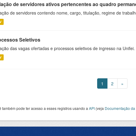
lação de servidores ativos pertencentes ao quadro permane
ação de servidores contendo nome, cargo, titulação, regime de trabal
V
ocessos Seletivos
ação das vagas ofertadas e processos seletivos de ingresso na Unifei.
V
1
2
»
ê também pode ter acesso a esses registros usando a
API
(veja
Documentação da 