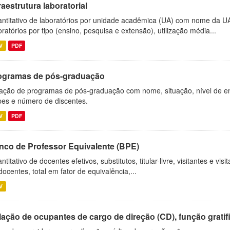
raestrutura laboratorial
ntitativo de laboratórios por unidade acadêmica (UA) com nome da U
oratórios por tipo (ensino, pesquisa e extensão), utilização média...
V
PDF
ogramas de pós-graduação
ação de programas de pós-graduação com nome, situação, nível de ens
es e número de discentes.
V
PDF
nco de Professor Equivalente (BPE)
ntitativo de docentes efetivos, substitutos, titular-livre, visitantes e vi
docentes, total em fator de equivalência,...
V
ação de ocupantes de cargo de direção (CD), função gratifi