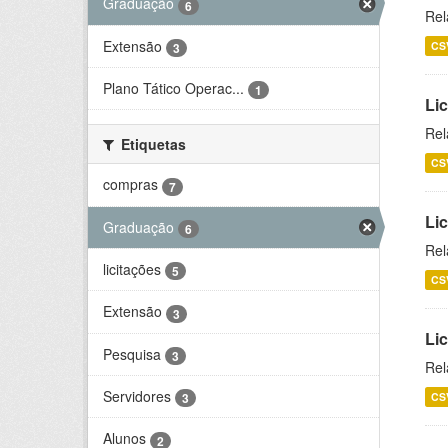
Graduação
6
Rel
Extensão
CS
3
Plano Tático Operac...
1
Lic
Rel
Etiquetas
CS
compras
7
Lic
Graduação
6
Rel
licitações
5
CS
Extensão
3
Li
Pesquisa
3
Rel
Servidores
CS
3
Alunos
2