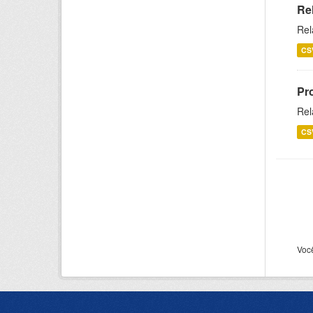
Re
Rel
CS
Pr
Rel
CS
Voc