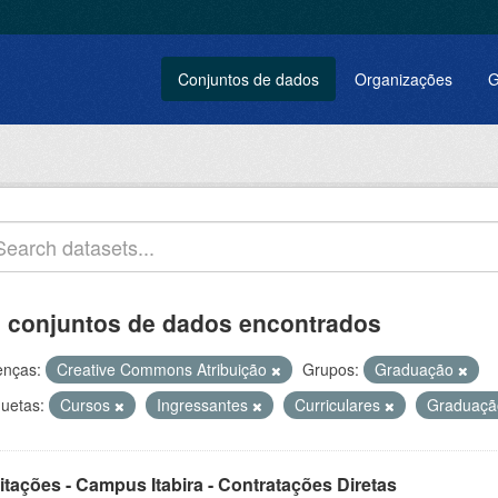
Conjuntos de dados
Organizações
G
 conjuntos de dados encontrados
enças:
Creative Commons Atribuição
Grupos:
Graduação
quetas:
Cursos
Ingressantes
Curriculares
Graduaç
itações - Campus Itabira - Contratações Diretas