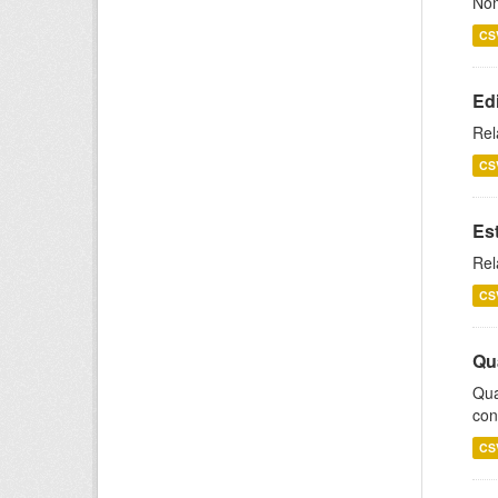
Nom
CS
Ed
Rel
CS
Es
Rel
CS
Qu
Qua
con
CS