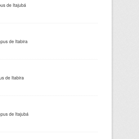
pus de Itajubá
pus de Itabira
s de Itabira
mpus de Itajubá