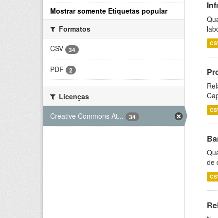
Inf
Mostrar somente Etiquetas popular
Qua
lab
Formatos
CS
CSV
34
PDF
2
Pr
Rel
Cap
Licenças
CS
Creative Commons At...
34
Ba
Qua
de 
CS
Rel