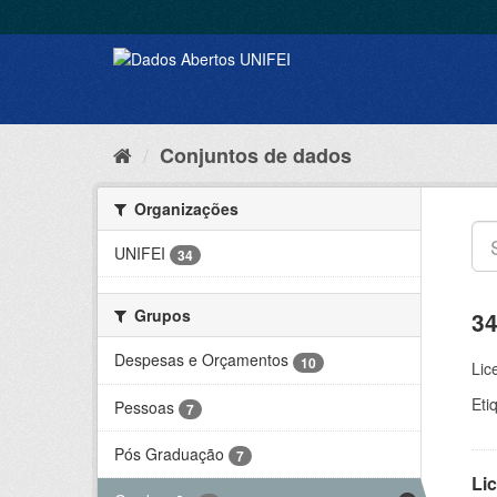
Conjuntos de dados
Organizações
UNIFEI
34
Grupos
34
Despesas e Orçamentos
10
Lic
Eti
Pessoas
7
Pós Graduação
7
Lic