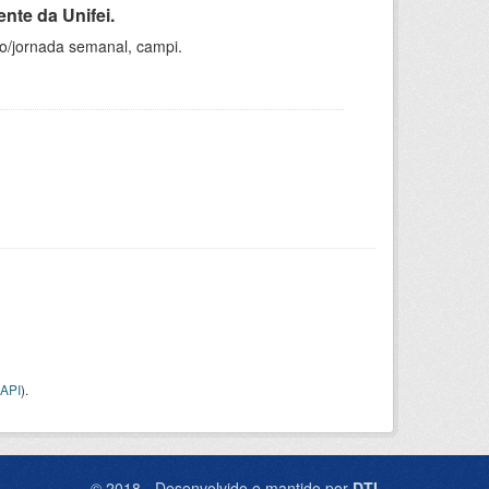
nte da Unifei.
ho/jornada semanal, campi.
API
).
© 2018 - Desenvolvido e mantido por
DTI