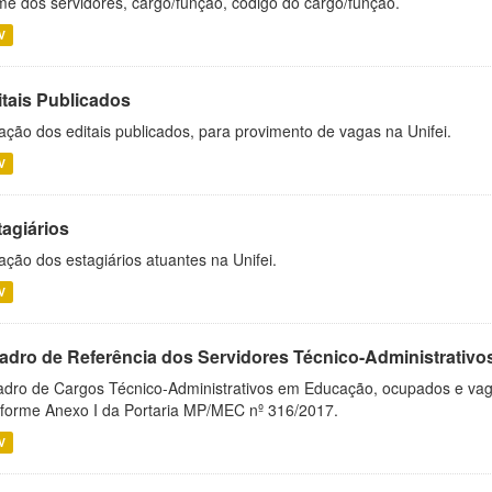
e dos servidores, cargo/função, código do cargo/função.
V
itais Publicados
ação dos editais publicados, para provimento de vagas na Unifei.
V
tagiários
ação dos estagiários atuantes na Unifei.
V
adro de Referência dos Servidores Técnico-Administrati
dro de Cargos Técnico-Administrativos em Educação, ocupados e vagos 
forme Anexo I da Portaria MP/MEC nº 316/2017.
V