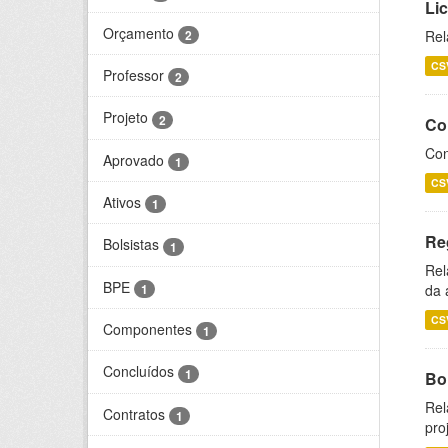
Li
Orçamento
2
Rel
CS
Professor
2
Projeto
2
Co
Con
Aprovado
1
CS
Ativos
1
Re
Bolsistas
1
Rel
BPE
1
da 
CS
Componentes
1
Concluídos
1
Bol
Rel
Contratos
1
pro