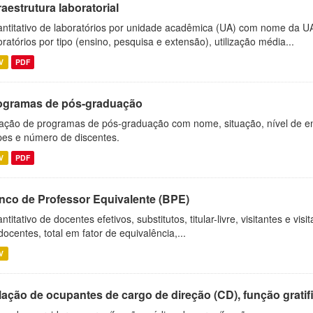
raestrutura laboratorial
ntitativo de laboratórios por unidade acadêmica (UA) com nome da U
oratórios por tipo (ensino, pesquisa e extensão), utilização média...
V
PDF
ogramas de pós-graduação
ação de programas de pós-graduação com nome, situação, nível de ens
es e número de discentes.
V
PDF
nco de Professor Equivalente (BPE)
ntitativo de docentes efetivos, substitutos, titular-livre, visitantes e vi
docentes, total em fator de equivalência,...
V
ação de ocupantes de cargo de direção (CD), função gratifi