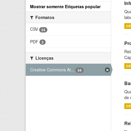
Inf
Mostrar somente Etiquetas popular
Qua
lab
Formatos
CS
CSV
34
PDF
2
Pr
Rel
Cap
Licenças
CS
Creative Commons At...
34
Ba
Qua
de 
CS
Rel