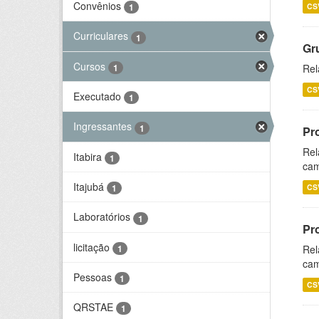
Convênios
CS
1
Curriculares
1
Gr
Cursos
1
Rel
CS
Executado
1
Ingressantes
1
Pr
Rel
Itabira
1
cam
Itajubá
CS
1
Laboratórios
1
Pr
licitação
1
Rel
cam
Pessoas
1
CS
QRSTAE
1