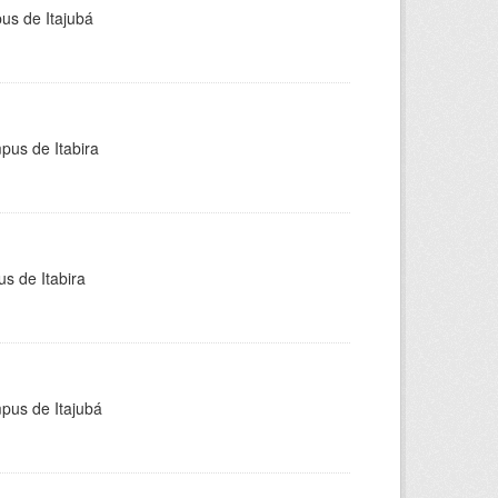
pus de Itajubá
pus de Itabira
s de Itabira
mpus de Itajubá