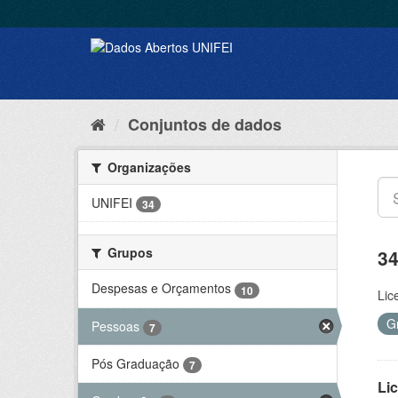
Conjuntos de dados
Organizações
UNIFEI
34
Grupos
34
Despesas e Orçamentos
10
Lic
G
Pessoas
7
Pós Graduação
7
Lic