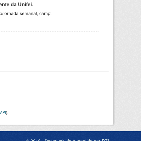
nte da Unifei.
ho/jornada semanal, campi.
API
).
© 2018 - Desenvolvido e mantido por
DTI