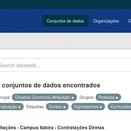
Conjuntos de dados
Organizações
G
 conjuntos de dados encontrados
enças:
Creative Commons Atribuição
Grupos:
Pessoas
raduação
Etiquetas:
Cursos
Ingressantes
Curricular
itações - Campus Itabira - Contratações Diretas