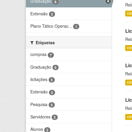
Graduação
6
Rel
Extensão
CS
3
Plano Tático Operac...
1
Lic
Rel
Etiquetas
CS
compras
7
Lic
Graduação
6
Rel
licitações
5
CS
Extensão
3
Li
Pesquisa
3
Rel
Servidores
CS
3
Alunos
2