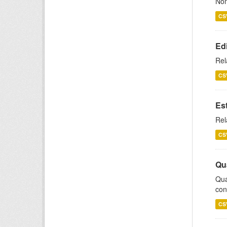
Nom
CS
Ed
Rel
CS
Es
Rel
CS
Qu
Qua
con
CS