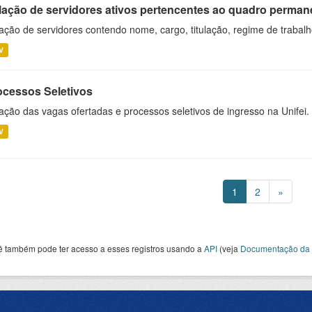
lação de servidores ativos pertencentes ao quadro permane
ação de servidores contendo nome, cargo, titulação, regime de trabal
V
ocessos Seletivos
ação das vagas ofertadas e processos seletivos de ingresso na Unifei.
V
1
2
»
ê também pode ter acesso a esses registros usando a
API
(veja
Documentação da 