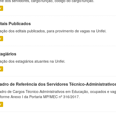
e dos servidores, cargo/função, código do cargo/função.
V
itais Publicados
ação dos editais publicados, para provimento de vagas na Unifei.
V
tagiários
ação dos estagiários atuantes na Unifei.
V
adro de Referência dos Servidores Técnico-Administrati
dro de Cargos Técnico-Administrativos em Educação, ocupados e vagos 
forme Anexo I da Portaria MP/MEC nº 316/2017.
V