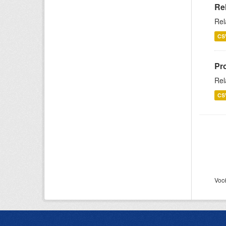
Re
Rel
CS
Pr
Rel
CS
Voc