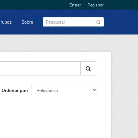
Entrar
Registrar
rupos
Sobre
Ordenar por