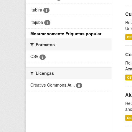
Itabira
1
Cu
Itajubá
Rel
1
Uni
Mostrar somente Etiquetas popular
CS
Formatos
Co
CSV
9
Rel
Aca
Licenças
CS
Creative Commons At...
9
Al
Rel
ano
CS