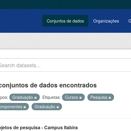
Conjuntos de dados
Organizações
G
conjuntos de dados encontrados
pos:
Graduação
Etiquetas:
Cursos
Pesquisa
omponentes
Graduação
ojetos de pesquisa - Campus Itabira