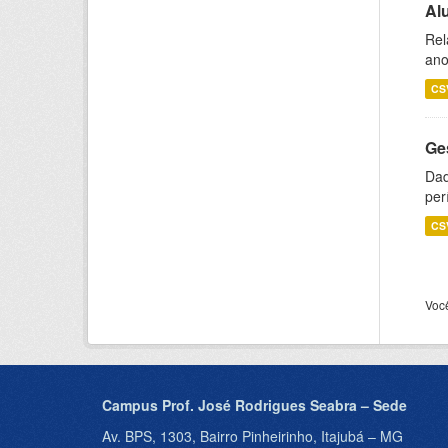
Al
Rel
ano
CS
Ge
Dad
per
CS
Voc
Campus Prof. José Rodrigues Seabra – Sede
Av. BPS, 1303, Bairro Pinheirinho, Itajubá – MG