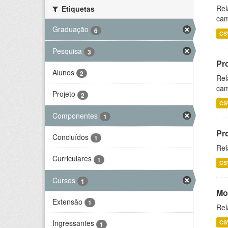
Rel
Etiquetas
cam
Graduação
6
CS
Pesquisa
3
Pr
Alunos
2
Rel
cam
Projeto
2
CS
Componentes
1
Pr
Concluídos
1
Rel
Curriculares
1
CS
Cursos
1
Mo
Extensão
1
Rel
Ingressantes
CS
1