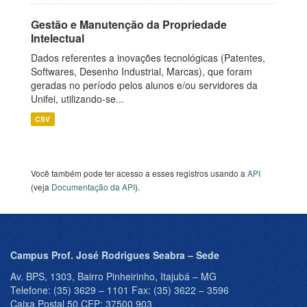
Gestão e Manutenção da Propriedade
Intelectual
Dados referentes a inovações tecnológicas (Patentes,
Softwares, Desenho Industrial, Marcas), que foram
geradas no período pelos alunos e/ou servidores da
Unifei, utilizando-se...
CSV
Você também pode ter acesso a esses registros usando a
API
(veja
Documentação da API
).
Campus Prof. José Rodrigues Seabra – Sede
Av. BPS, 1303, Bairro Pinheirinho, Itajubá – MG
Telefone: (35) 3629 – 1101 Fax: (35) 3622 – 3596
Caixa Postal 50 CEP: 37500 903