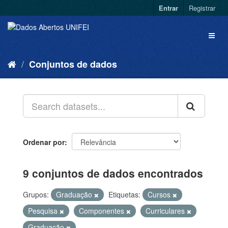
Entrar
Registrar
Conjuntos de dados
Ordenar por
9 conjuntos de dados encontrados
Grupos:
Graduação
Etiquetas:
Cursos
Pesquisa
Componentes
Curriculares
Graduação