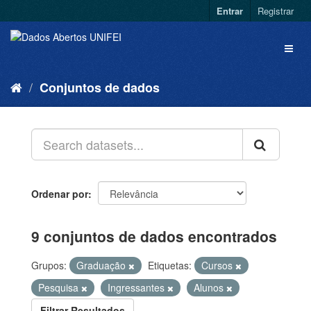
Entrar
Registrar
Conjuntos de dados
Ordenar por
9 conjuntos de dados encontrados
Grupos:
Graduação
Etiquetas:
Cursos
Pesquisa
Ingressantes
Alunos
Filtrar Resultados