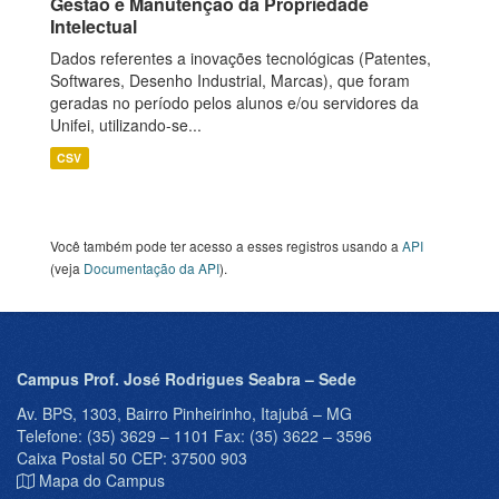
Gestão e Manutenção da Propriedade
Intelectual
Dados referentes a inovações tecnológicas (Patentes,
Softwares, Desenho Industrial, Marcas), que foram
geradas no período pelos alunos e/ou servidores da
Unifei, utilizando-se...
CSV
Você também pode ter acesso a esses registros usando a
API
(veja
Documentação da API
).
Campus Prof. José Rodrigues Seabra – Sede
Av. BPS, 1303, Bairro Pinheirinho, Itajubá – MG
Telefone: (35) 3629 – 1101 Fax: (35) 3622 – 3596
Caixa Postal 50 CEP: 37500 903
Mapa do Campus