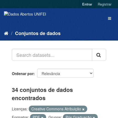
Entrar
Registrar
Conjuntos de dados
Ordenar por
34 conjuntos de dados
encontrados
Licenças:
Creative Commons Atribuição
Formatos:
PDF
Grupos:
Pós Graduação