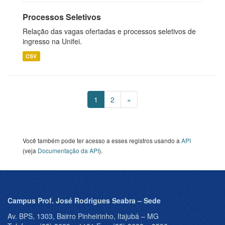
Processos Seletivos
Relação das vagas ofertadas e processos seletivos de
ingresso na Unifei.
CSV
1
2
»
Você também pode ter acesso a esses registros usando a
API
(veja
Documentação da API
).
Campus Prof. José Rodrigues Seabra – Sede
Av. BPS, 1303, Bairro Pinheirinho, Itajubá – MG