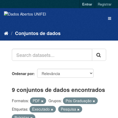
Entrar
Registrar
Conjuntos de dados
Ordenar por
9 conjuntos de dados encontrados
Formatos:
PDF
Grupos:
Pós Graduação
Etiquetas:
Executado
Pesquisa
Bolsistas