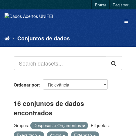
Entrar
Registrar
Conjuntos de dados
Ordenar por
16 conjuntos de dados
encontrados
Grupos:
Despesas e Orçamentos
Etiquetas:
Executado
Ativos
Extensão