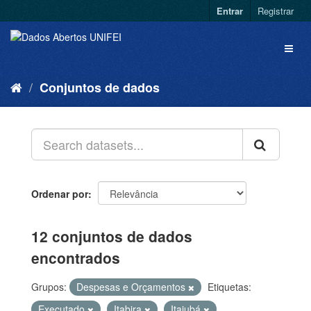
Entrar
Registrar
Conjuntos de dados
Ordenar por
12 conjuntos de dados
encontrados
Grupos:
Despesas e Orçamentos
Etiquetas:
Executado
Itabira
Itajubá