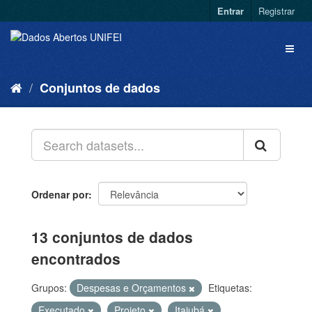
Entrar
Registrar
Conjuntos de dados
Ordenar por
13 conjuntos de dados
encontrados
Grupos:
Despesas e Orçamentos
Etiquetas:
Executado
Projeto
Itajubá