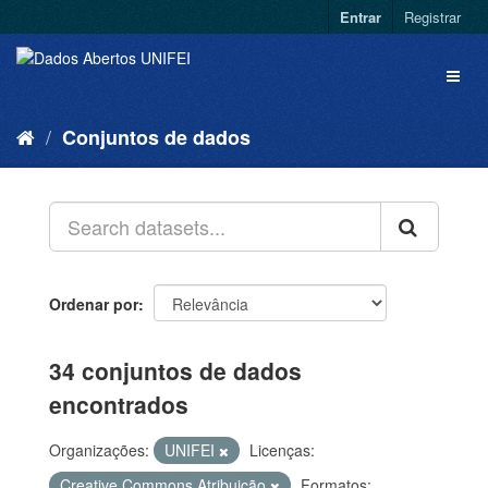
Entrar
Registrar
Conjuntos de dados
Ordenar por
34 conjuntos de dados
encontrados
Organizações:
UNIFEI
Licenças:
Creative Commons Atribuição
Formatos: