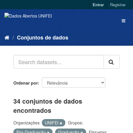
Entrar
Registrar
Conjuntos de dados
Ordenar por
34 conjuntos de dados
encontrados
Organizações:
UNIFEI
Grupos:
Pós Graduação
Graduação
Etiquetas: