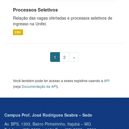
Processos Seletivos
Relação das vagas ofertadas e processos seletivos de
ingresso na Unifei.
CSV
1
2
»
Você também pode ter acesso a esses registros usando a
API
(veja
Documentação da API
).
Campus Prof. José Rodrigues Seabra – Sede
Av. BPS, 1303, Bairro Pinheirinho, Itajubá – MG