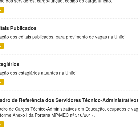
e dos servidores, cargo/função, código do cargo/função.
V
itais Publicados
ação dos editais publicados, para provimento de vagas na Unifei.
V
tagiários
ação dos estagiários atuantes na Unifei.
V
adro de Referência dos Servidores Técnico-Administrati
dro de Cargos Técnico-Administrativos em Educação, ocupados e vagos 
forme Anexo I da Portaria MP/MEC nº 316/2017.
V