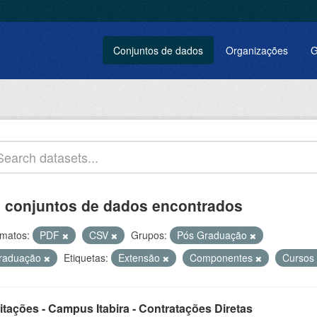
Conjuntos de dados
Organizações
G
 conjuntos de dados encontrados
matos:
PDF
CSV
Grupos:
Pós Graduação
raduação
Etiquetas:
Extensão
Componentes
Cursos
itações - Campus Itabira - Contratações Diretas