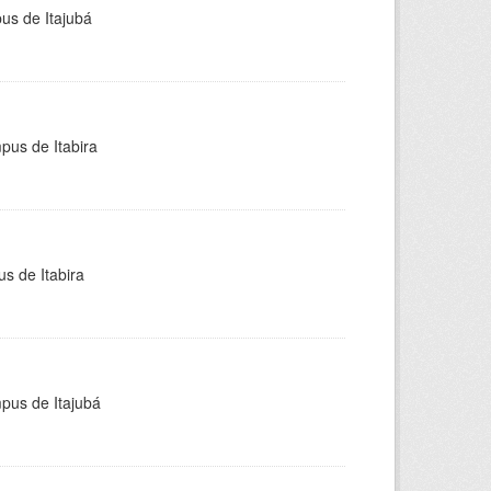
pus de Itajubá
pus de Itabira
s de Itabira
mpus de Itajubá