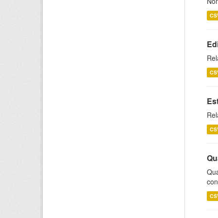
Nom
CS
Ed
Rel
CS
Es
Rel
CS
Qu
Qua
con
CS