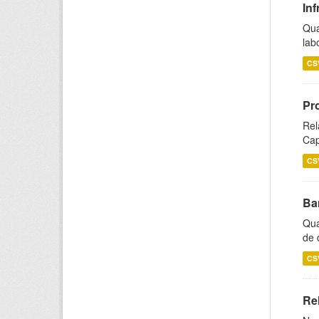
Inf
Qua
lab
CS
Pr
Rel
Cap
CS
Ba
Qua
de 
CS
Rel