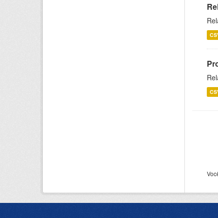
Re
Rel
CS
Pr
Rel
CS
Voc