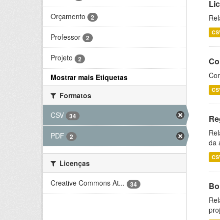
Li
Orçamento
2
Rel
CS
Professor
2
Projeto
2
Co
Con
Mostrar mais Etiquetas
CS
Formatos
CSV
34
Re
Rel
PDF
2
da 
CS
Licenças
Creative Commons At...
34
Bol
Rel
pro