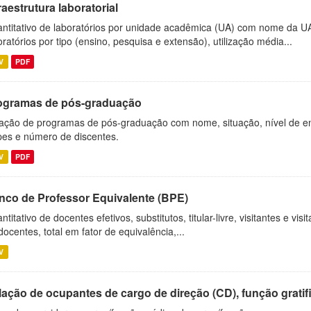
raestrutura laboratorial
ntitativo de laboratórios por unidade acadêmica (UA) com nome da U
oratórios por tipo (ensino, pesquisa e extensão), utilização média...
V
PDF
ogramas de pós-graduação
ação de programas de pós-graduação com nome, situação, nível de ens
es e número de discentes.
V
PDF
nco de Professor Equivalente (BPE)
ntitativo de docentes efetivos, substitutos, titular-livre, visitantes e vi
docentes, total em fator de equivalência,...
V
ação de ocupantes de cargo de direção (CD), função gratifi