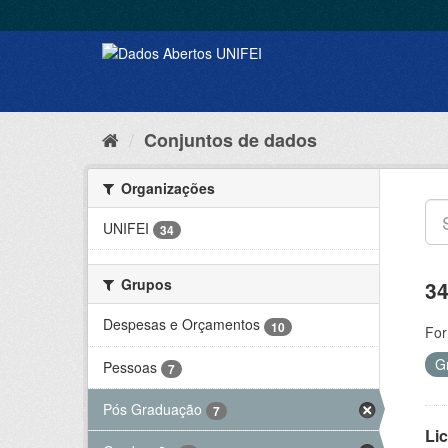
Conjuntos de dados
Organizações
UNIFEI
34
Grupos
34
Despesas e Orçamentos
10
For
G
Pessoas
7
Pós Graduação
7
Lic