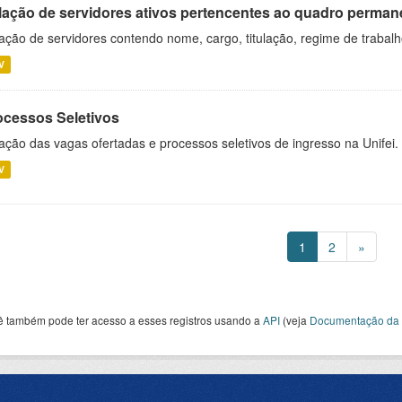
lação de servidores ativos pertencentes ao quadro permane
ação de servidores contendo nome, cargo, titulação, regime de trabal
V
ocessos Seletivos
ação das vagas ofertadas e processos seletivos de ingresso na Unifei.
V
1
2
»
ê também pode ter acesso a esses registros usando a
API
(veja
Documentação da 