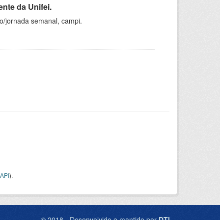
nte da Unifei.
ho/jornada semanal, campi.
API
).
© 2018 - Desenvolvido e mantido por
DTI