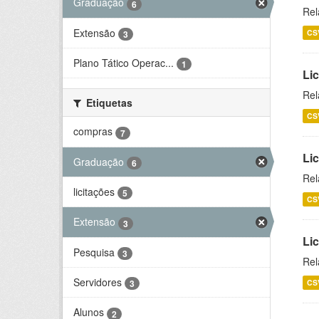
Graduação
6
Rel
Extensão
CS
3
Plano Tático Operac...
1
Lic
Rel
Etiquetas
CS
compras
7
Lic
Graduação
6
Rel
licitações
5
CS
Extensão
3
Li
Pesquisa
3
Rel
Servidores
CS
3
Alunos
2