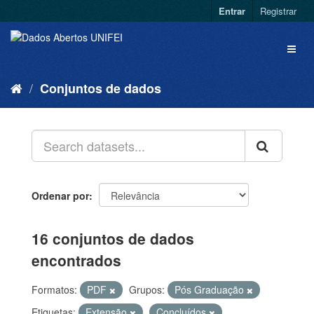
Entrar
Registrar
Conjuntos de dados
Ordenar por
16 conjuntos de dados
encontrados
Formatos:
PDF
Grupos:
Pós Graduação
Etiquetas:
Extensão
Concluídos