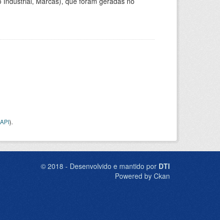
 Industrial, Marcas), que foram geradas no
API
).
© 2018 - Desenvolvido e mantido por
DTI
Powered by Ckan