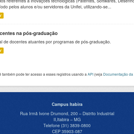
os referentes a inovações tecnológicas (Patentes, Softwares, Desenho
íodo pelos alunos e/ou servidores da Unifei, utilizando-se...
V
centes na pós-graduação
al de docentes atuantes por programas de pós-graduação.
V
ê também pode ter acesso a esses registros usando a
API
(veja
Documentação da 
Campus Itabira
Rua Irmã Ivone Drumond, 200 – Distrito Industrial
II,Itabira – MG
Telefone (31) 3839-0800
CEP 35903-087