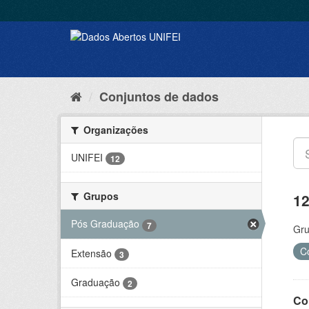
Conjuntos de dados
Organizações
UNIFEI
12
Grupos
12
Pós Graduação
7
Gru
C
Extensão
3
Graduação
2
Co