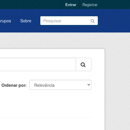
Entrar
Registrar
rupos
Sobre
Ordenar por