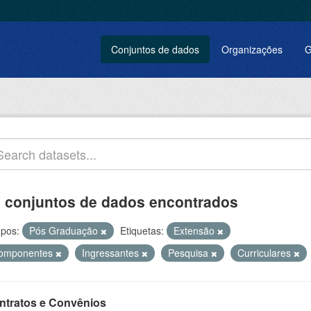
Conjuntos de dados
Organizações
G
 conjuntos de dados encontrados
pos:
Pós Graduação
Etiquetas:
Extensão
omponentes
Ingressantes
Pesquisa
Curriculares
ntratos e Convênios