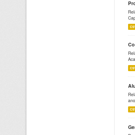
Pr
Rel
Cap
CS
Co
Rel
Aca
CS
Al
Rel
ano
CS
Ge