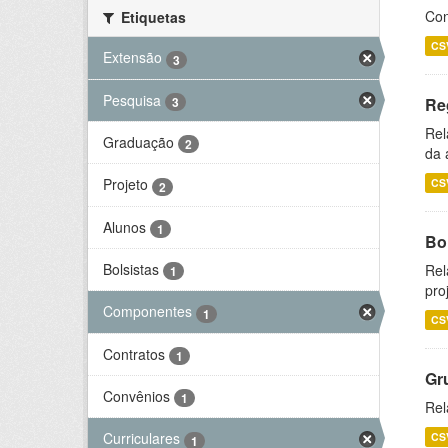
Con
Etiquetas
CS
Extensão
3
Pesquisa
3
Re
Rel
Graduação
2
da 
Projeto
CS
2
Alunos
1
Bol
Bolsistas
Rel
1
pro
Componentes
1
CS
Contratos
1
Gr
Convênios
1
Rel
Curriculares
CS
1