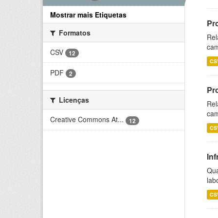
Mostrar mais Etiquetas
Pr
Formatos
Rel
cam
CSV
12
CS
PDF
2
Pr
Licenças
Rel
cam
Creative Commons At...
12
CS
Inf
Qua
lab
CS