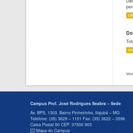
Dad
per
CS
Do
Tot
CS
Voc
Campus Prof. José Rodrigues Seabra – Sede
Av. BPS, 1303, Bairro Pinheirinho, Itajubá – MG
Telefone: (35) 3629 – 1101 Fax: (35) 3622 – 3596
Caixa Postal 50 CEP: 37500 903
Mapa do Campus