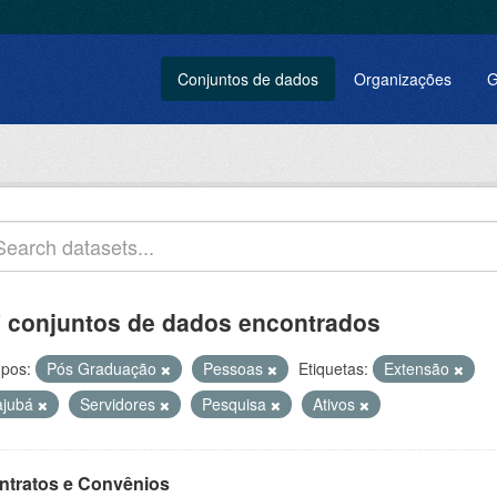
Conjuntos de dados
Organizações
G
 conjuntos de dados encontrados
pos:
Pós Graduação
Pessoas
Etiquetas:
Extensão
tajubá
Servidores
Pesquisa
Ativos
ntratos e Convênios