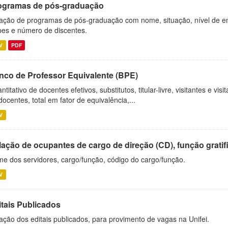
ogramas de pós-graduação
ação de programas de pós-graduação com nome, situação, nível de ens
es e número de discentes.
V
PDF
nco de Professor Equivalente (BPE)
ntitativo de docentes efetivos, substitutos, titular-livre, visitantes e vi
docentes, total em fator de equivalência,...
V
ação de ocupantes de cargo de direção (CD), função gratifi
e dos servidores, cargo/função, código do cargo/função.
V
itais Publicados
ação dos editais publicados, para provimento de vagas na Unifei.