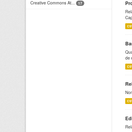
Creative Commons At...
Pr
17
Rel
Cap
CS
Ba
Qua
de 
CS
Rel
Nom
CS
Ed
Rel