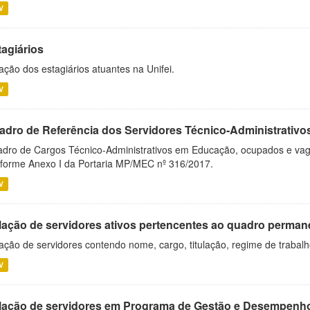
V
tagiários
ação dos estagiários atuantes na Unifei.
V
adro de Referência dos Servidores Técnico-Administrati
dro de Cargos Técnico-Administrativos em Educação, ocupados e vagos 
forme Anexo I da Portaria MP/MEC nº 316/2017.
V
lação de servidores ativos pertencentes ao quadro permane
ação de servidores contendo nome, cargo, titulação, regime de trabal
V
lação de servidores em Programa de Gestão e Desempenh