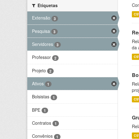
Con
Etiquetas
CS
Extensão
3
Pesquisa
3
Re
Rel
Servidores
3
da 
Professor
CS
2
Projeto
2
Bol
Ativos
Rel
1
pro
Bolsistas
1
CS
BPE
1
Gr
Contratos
1
Rel
Convênios
CS
1