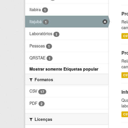
Itabira
1
Pr
Itajubá
Rel
1
cam
Laboratórios
1
CS
Pessoas
1
Pr
QRSTAE
1
Rel
cam
Mostrar somente Etiquetas popular
CS
Formatos
CSV
Inf
17
Qua
PDF
2
lab
CS
Licenças