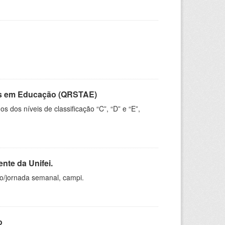
vos em Educação (QRSTAE)
dos níveis de classificação “C”, “D” e “E”,
nte da Unifei.
ho/jornada semanal, campi.
o