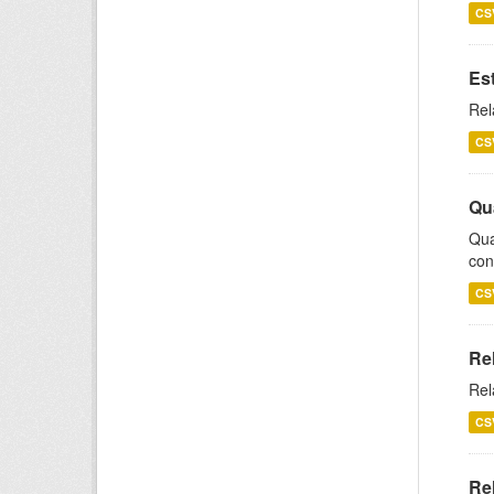
CS
Es
Rel
CS
Qu
Qua
con
CS
Re
Rel
CS
Re