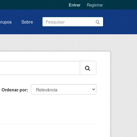
Entrar
Registrar
rupos
Sobre
Ordenar por