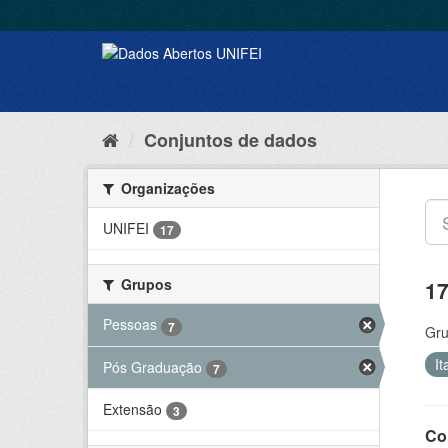
Conjuntos de dados
Organizações
UNIFEI
17
Grupos
17
Pessoas
7
Gru
I
Pós Graduação
7
Extensão
3
Co