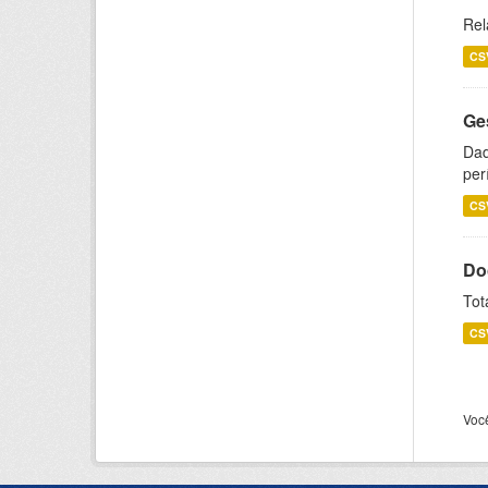
Rel
CS
Ge
Dad
per
CS
Do
Tot
CS
Voc