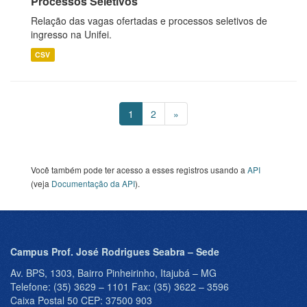
Processos Seletivos
Relação das vagas ofertadas e processos seletivos de
ingresso na Unifei.
CSV
1
2
»
Você também pode ter acesso a esses registros usando a
API
(veja
Documentação da API
).
Campus Prof. José Rodrigues Seabra – Sede
Av. BPS, 1303, Bairro Pinheirinho, Itajubá – MG
Telefone: (35) 3629 – 1101 Fax: (35) 3622 – 3596
Caixa Postal 50 CEP: 37500 903