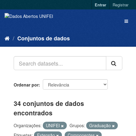
Entrar
Registrar
Conjuntos de dados
Ordenar por
34 conjuntos de dados
encontrados
Organizações:
UNIFEI
Grupos:
Graduação
Etiquetas:
Extensão
Componentes