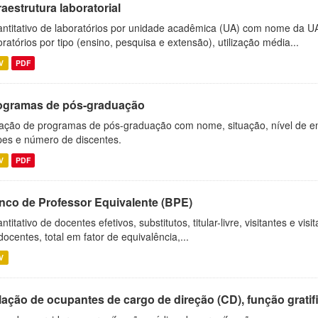
raestrutura laboratorial
ntitativo de laboratórios por unidade acadêmica (UA) com nome da U
oratórios por tipo (ensino, pesquisa e extensão), utilização média...
V
PDF
ogramas de pós-graduação
ação de programas de pós-graduação com nome, situação, nível de ens
es e número de discentes.
V
PDF
nco de Professor Equivalente (BPE)
ntitativo de docentes efetivos, substitutos, titular-livre, visitantes e vi
docentes, total em fator de equivalência,...
V
ação de ocupantes de cargo de direção (CD), função gratifi