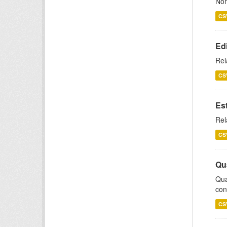
Nom
CS
Ed
Rel
CS
Es
Rel
CS
Qu
Qua
con
CS