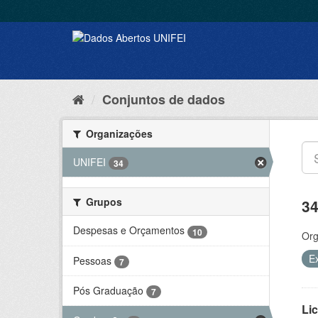
Conjuntos de dados
Organizações
UNIFEI
34
Grupos
34
Despesas e Orçamentos
10
Org
E
Pessoas
7
Pós Graduação
7
Lic