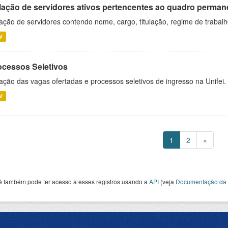
lação de servidores ativos pertencentes ao quadro permane
ação de servidores contendo nome, cargo, titulação, regime de trabal
V
ocessos Seletivos
ação das vagas ofertadas e processos seletivos de ingresso na Unifei.
V
1
2
»
ê também pode ter acesso a esses registros usando a
API
(veja
Documentação da 