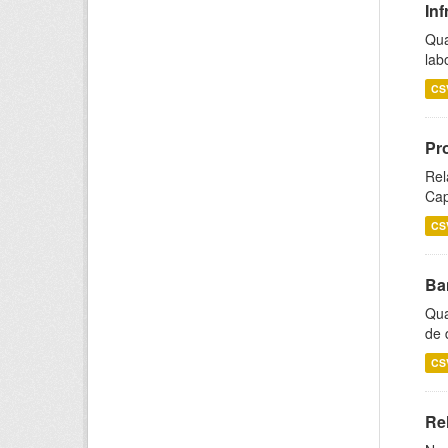
Inf
Qua
lab
CS
Pr
Rel
Cap
CS
Ba
Qua
de 
CS
Rel