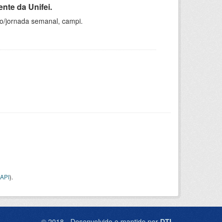
nte da Unifei.
ho/jornada semanal, campi.
API
).
© 2018 - Desenvolvido e mantido por
DTI