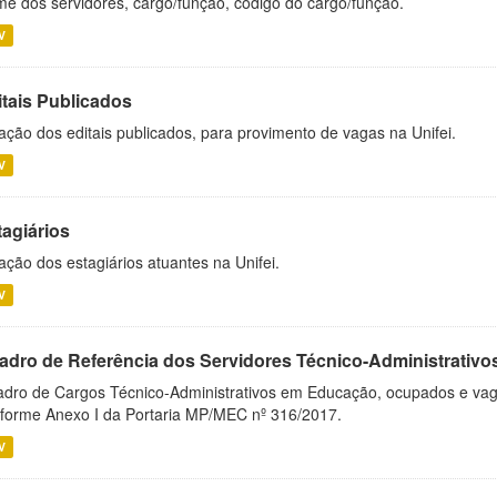
e dos servidores, cargo/função, código do cargo/função.
V
itais Publicados
ação dos editais publicados, para provimento de vagas na Unifei.
V
tagiários
ação dos estagiários atuantes na Unifei.
V
adro de Referência dos Servidores Técnico-Administrati
dro de Cargos Técnico-Administrativos em Educação, ocupados e vagos 
forme Anexo I da Portaria MP/MEC nº 316/2017.
V