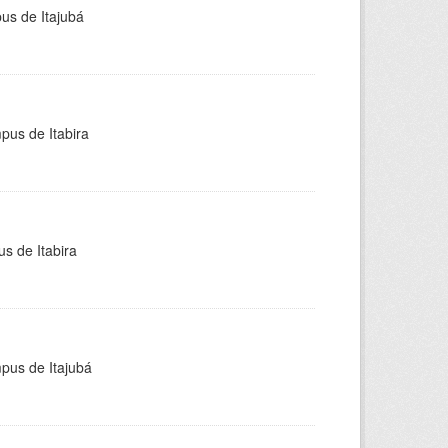
pus de Itajubá
pus de Itabira
s de Itabira
mpus de Itajubá