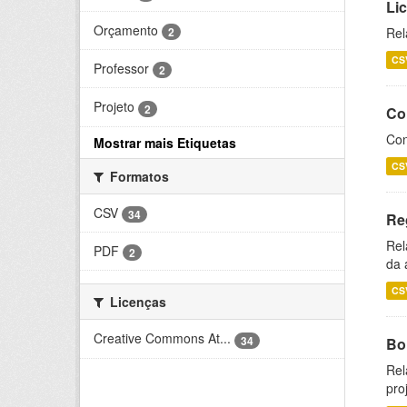
Li
Orçamento
2
Rel
CS
Professor
2
Projeto
2
Co
Con
Mostrar mais Etiquetas
CS
Formatos
CSV
34
Re
Rel
PDF
2
da 
CS
Licenças
Creative Commons At...
34
Bol
Rel
pro