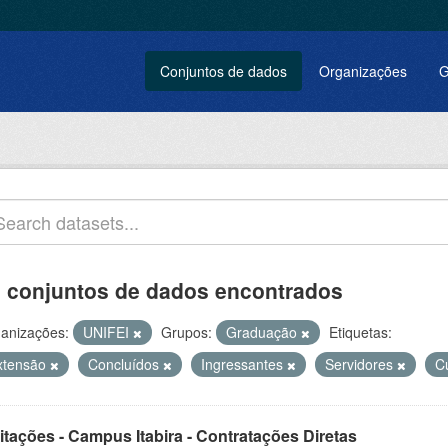
Conjuntos de dados
Organizações
G
 conjuntos de dados encontrados
anizações:
UNIFEI
Grupos:
Graduação
Etiquetas:
xtensão
Concluídos
Ingressantes
Servidores
C
itações - Campus Itabira - Contratações Diretas