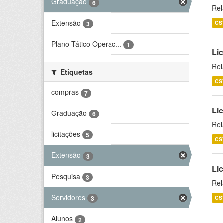
Graduação
6
Rel
Extensão
CS
3
Plano Tático Operac...
1
Lic
Rel
Etiquetas
CS
compras
7
Lic
Graduação
6
Rel
licitações
5
CS
Extensão
3
Li
Pesquisa
3
Rel
Servidores
CS
3
Alunos
2