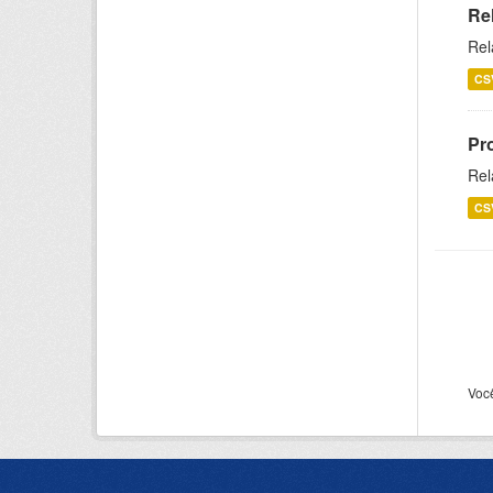
Re
Rel
CS
Pr
Rel
CS
Voc