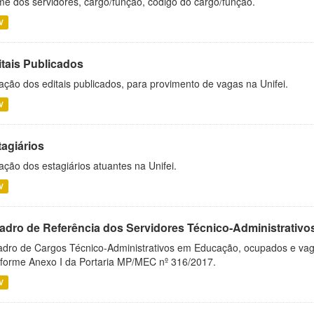
e dos servidores, cargo/função, código do cargo/função.
V
itais Publicados
ação dos editais publicados, para provimento de vagas na Unifei.
V
tagiários
ação dos estagiários atuantes na Unifei.
V
adro de Referência dos Servidores Técnico-Administrati
dro de Cargos Técnico-Administrativos em Educação, ocupados e vagos 
forme Anexo I da Portaria MP/MEC nº 316/2017.
V