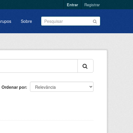
Entrar
Registrar
rupos
Sobre
Ordenar por