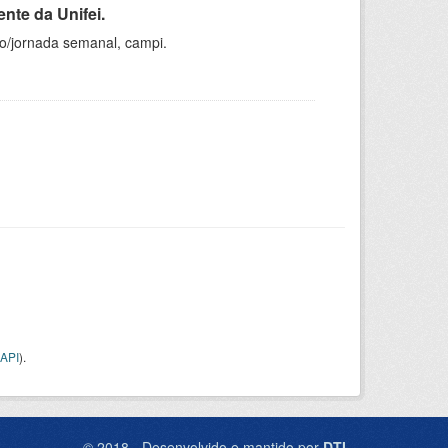
nte da Unifei.
ho/jornada semanal, campi.
API
).
© 2018 - Desenvolvido e mantido por
DTI