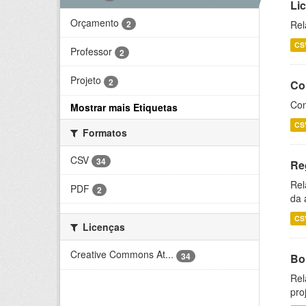
Li
Orçamento
2
Rel
CS
Professor
2
Projeto
2
Co
Con
Mostrar mais Etiquetas
CS
Formatos
CSV
34
Re
Rel
PDF
2
da 
CS
Licenças
Creative Commons At...
34
Bol
Rel
pro