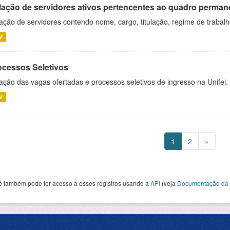
lação de servidores ativos pertencentes ao quadro permane
ação de servidores contendo nome, cargo, titulação, regime de trabal
V
ocessos Seletivos
ação das vagas ofertadas e processos seletivos de ingresso na Unifei.
V
1
2
»
ê também pode ter acesso a esses registros usando a
API
(veja
Documentação da 