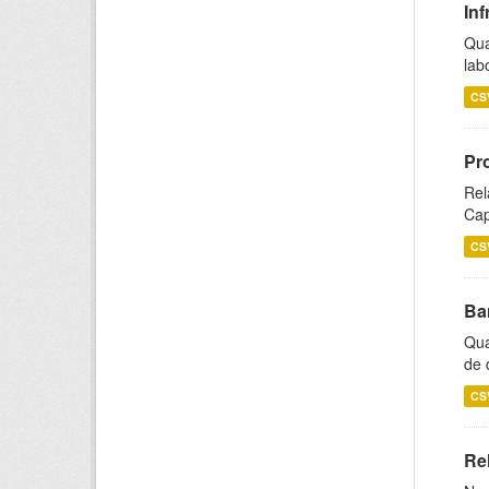
Inf
Qua
lab
CS
Pr
Rel
Cap
CS
Ba
Qua
de 
CS
Rel