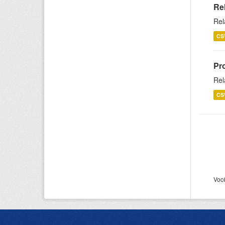
Re
Rel
CS
Pr
Rel
CS
Voc