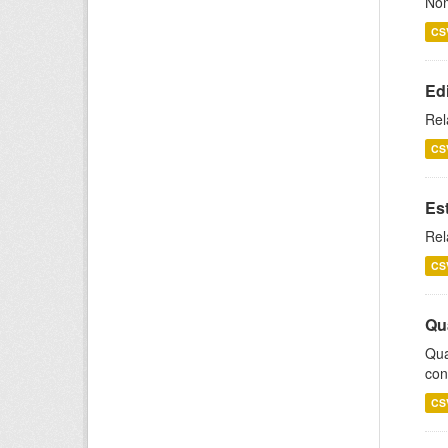
Nom
CS
Ed
Rel
CS
Es
Rel
CS
Qu
Qua
con
CS