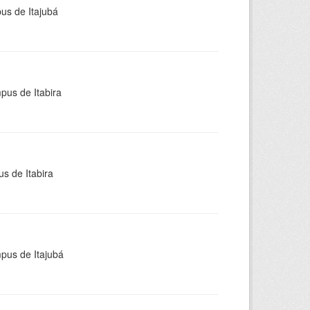
pus de Itajubá
pus de Itabira
s de Itabira
mpus de Itajubá