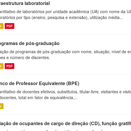
raestrutura laboratorial
ntitativo de laboratórios por unidade acadêmica (UA) com nome da U
oratórios por tipo (ensino, pesquisa e extensão), utilização média...
V
PDF
ogramas de pós-graduação
ação de programas de pós-graduação com nome, situação, nível de ens
es e número de discentes.
V
PDF
nco de Professor Equivalente (BPE)
ntitativo de docentes efetivos, substitutos, titular-livre, visitantes e vi
docentes, total em fator de equivalência,...
V
ação de ocupantes de cargo de direção (CD), função gratifi