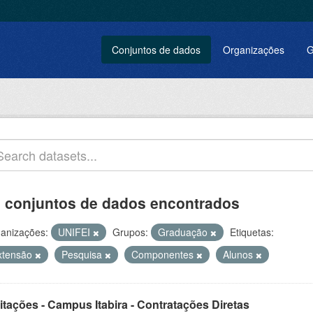
Conjuntos de dados
Organizações
G
 conjuntos de dados encontrados
anizações:
UNIFEI
Grupos:
Graduação
Etiquetas:
xtensão
Pesquisa
Componentes
Alunos
itações - Campus Itabira - Contratações Diretas