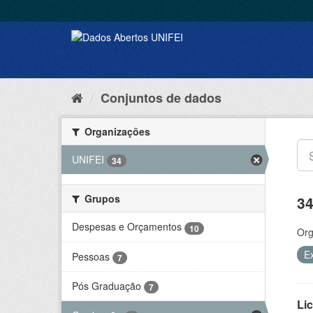
Conjuntos de dados
Organizações
UNIFEI
34
Grupos
34
Despesas e Orçamentos
10
Org
E
Pessoas
7
Pós Graduação
7
Lic