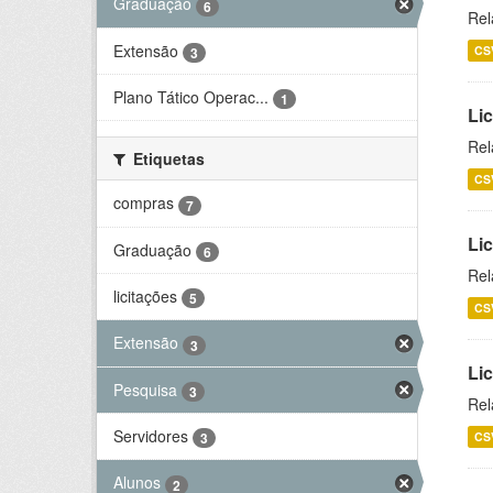
Graduação
6
Rel
Extensão
CS
3
Plano Tático Operac...
1
Lic
Rel
Etiquetas
CS
compras
7
Lic
Graduação
6
Rel
licitações
5
CS
Extensão
3
Li
Pesquisa
3
Rel
Servidores
CS
3
Alunos
2