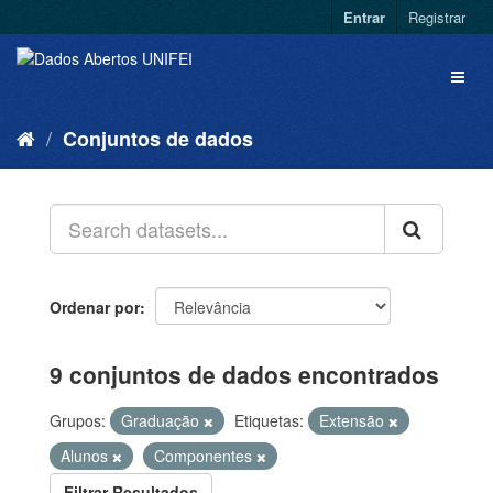
Entrar
Registrar
Conjuntos de dados
Ordenar por
9 conjuntos de dados encontrados
Grupos:
Graduação
Etiquetas:
Extensão
Alunos
Componentes
Filtrar Resultados