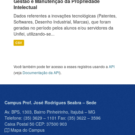
Gestão e Manutenção da Propriedade
Intelectual
Dados referentes a inovações tecnológicas (Patentes,
Softwares, Desenho Industrial, Marcas), que foram
geradas no período pelos alunos e/ou servidores da
Unifei, utilizando-se...
CSV
Você também pode ter acesso a esses registros usando a
API
(veja
Documentação da API
).
Campus Prof. José Rodrigues Seabra – Sede
Av. BPS, 1303, Bairro Pinheirinho, Itajubá – MG
Telefone: (35) 3629 – 1101 Fax: (35) 3622 – 3596
Caixa Postal 50 CEP: 37500 903
Mapa do Campus