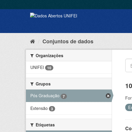
Conjuntos de dados
Organizações
UNIFEI
10
Grupos
10
Pós Graduação
7
For
E
Extensão
3
Etiquetas
Co