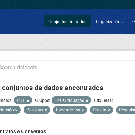
Conjuntos de dados
Organizações
G
 conjuntos de dados encontrados
matos:
PDF
Grupos:
Pós Graduação
Etiquetas:
xtensão
Bolsistas
Laboratórios
Projeto
Pesqui
ntratos e Convênios