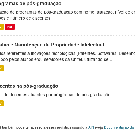
ogramas de pós-graduação
ação de programas de pós-graduação com nome, situação, nível de ens
es e número de discentes.
V
PDF
stão e Manutenção da Propriedade Intelectual
os referentes a inovações tecnológicas (Patentes, Softwares, Desenho
íodo pelos alunos e/ou servidores da Unifei, utilizando-se...
V
centes na pós-graduação
al de docentes atuantes por programas de pós-graduação.
V
ê também pode ter acesso a esses registros usando a
API
(veja
Documentação da 