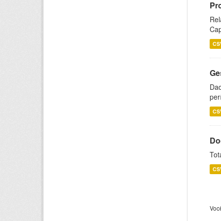
Pr
Rel
Cap
CS
Ge
Dad
per
CS
Do
Tot
CS
Voc