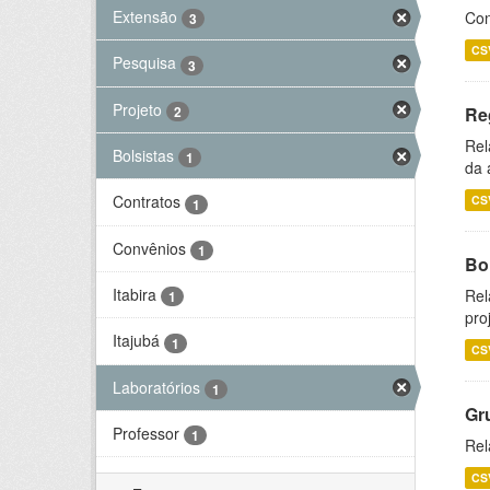
Extensão
Con
3
CS
Pesquisa
3
Projeto
2
Re
Rel
Bolsistas
1
da 
Contratos
CS
1
Convênios
1
Bol
Itabira
Rel
1
pro
Itajubá
1
CS
Laboratórios
1
Gr
Professor
1
Rel
CS